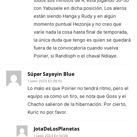
todos sus minutos de 4, está jugando 50-50
con Yabusele en dicha posición. Los aleros
están siendo Hanga y Rudy y en algún
momento puntual Hezonja y no creo que
varíe nada la cosa hasta final de temporada,
la única duda que tengo es quien se quedará
fuera de la convocatoria cuando vuelva
Poirier, si Randloph o el chaval Ndiaye.
Súper Sayayin Blue
1 junio 2023 En 09:55
Lo malo es que Poirier no tendrá ritmo, pero el
equipo va como un tiro, se nota que Goss y el
Chacho salieron de la hibernación. Por cierto,
Kuric no por favor.
JotaDeLosPlanetas
1 junio 2023 En 10:06