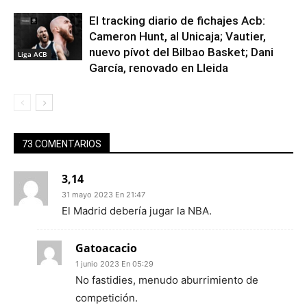
El tracking diario de fichajes Acb:
Cameron Hunt, al Unicaja; Vautier,
nuevo pívot del Bilbao Basket; Dani
Liga ACB
García, renovado en Lleida
73 COMENTARIOS
3,14
31 mayo 2023 En 21:47
El Madrid debería jugar la NBA.
Gatoacacio
1 junio 2023 En 05:29
No fastidies, menudo aburrimiento de
competición.