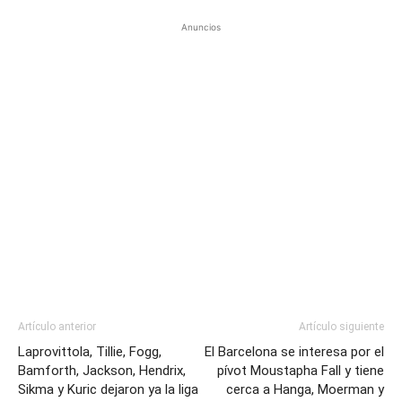
Anuncios
Artículo anterior
Artículo siguiente
Laprovittola, Tillie, Fogg,
El Barcelona se interesa por el
Bamforth, Jackson, Hendrix,
pívot Moustapha Fall y tiene
Sikma y Kuric dejaron ya la liga
cerca a Hanga, Moerman y