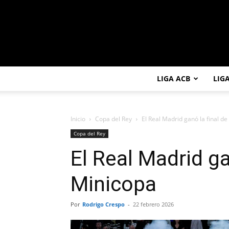
LIGA ACB
LIG
Inicio
Copa del Rey
El Real Madrid ganó la final de
Copa del Rey
El Real Madrid ga
Minicopa
Por
Rodrigo Crespo
-
22 febrero 2026