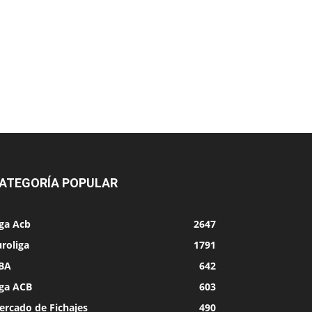
ATEGORÍA POPULAR
iga Acb
2647
roliga
1791
BA
642
iga ACB
603
ercado de Fichajes
490