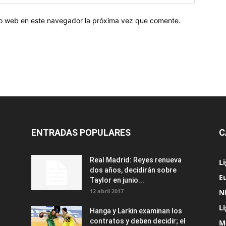
tio web en este navegador la próxima vez que comente.
ENTRADAS POPULARES
C
Real Madrid: Reyes renueva
L
dos años, decidirán sobre
Eu
Taylor en junio...
12 abril 2017
N
L
Hanga y Larkin examinan los
contratos y deben decidir; el
M