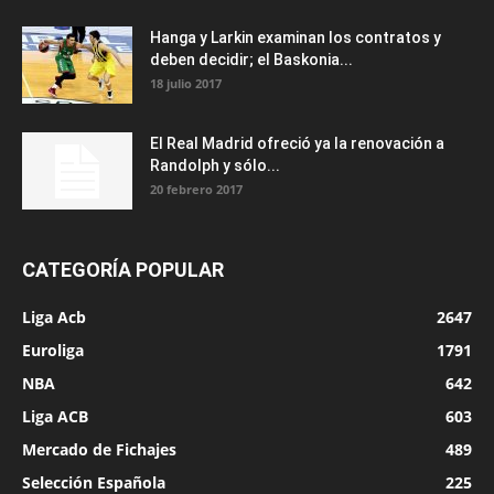
Hanga y Larkin examinan los contratos y
deben decidir; el Baskonia...
18 julio 2017
El Real Madrid ofreció ya la renovación a
Randolph y sólo...
20 febrero 2017
CATEGORÍA POPULAR
Liga Acb
2647
Euroliga
1791
NBA
642
Liga ACB
603
Mercado de Fichajes
489
Selección Española
225