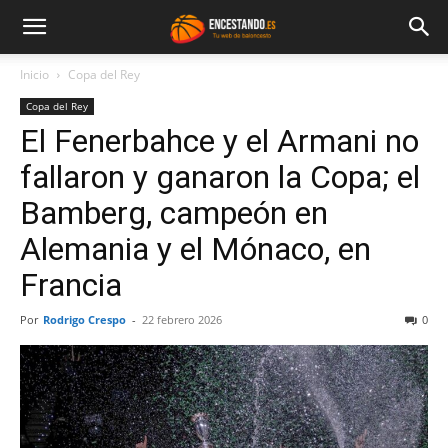
Inicio
Copa del Rey
Copa del Rey
El Fenerbahce y el Armani no
fallaron y ganaron la Copa; el
Bamberg, campeón en
Alemania y el Mónaco, en
Francia
Por
Rodrigo Crespo
-
22 febrero 2026
0