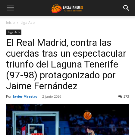
Inicio
Liga Acb
Liga Acb
El Real Madrid, contra las
cuerdas tras un espectacular
triunfo del Laguna Tenerife
(97-98) protagonizado por
Jaime Fernández
Por
Javier Maestro
-
2 junio 2026
273