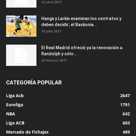
12 abril 2017
Hanga y Larkin examinan los contratos y
deben decidir; el Baskonia...
18 julio 2017
El Real Madrid ofreció ya la renovación a
Randolph y sólo...
20 febrero 2017
CATEGORÍA POPULAR
Liga Acb
2647
Euroliga
1791
NBA
642
Liga ACB
603
Mercado de Fichajes
489