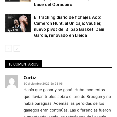
base del Obradoiro
El tracking diario de fichajes Acb:
Cameron Hunt, al Unicaja; Vautier,
nuevo pívot del Bilbao Basket; Dani
Liga ACB
García, renovado en Lleida
10 COMENTARIOS
Curtiz
30 diciembre 2023 En 23:06
Había que ganar y se ganó. Hubo momentos
que llovían triples sobre el aro de Breogan y no
había paraguas. Además las perdidas de los
gallegos eran continúas. Las diferencias fueron
aumentando y solo las rotaciones de Lakovic