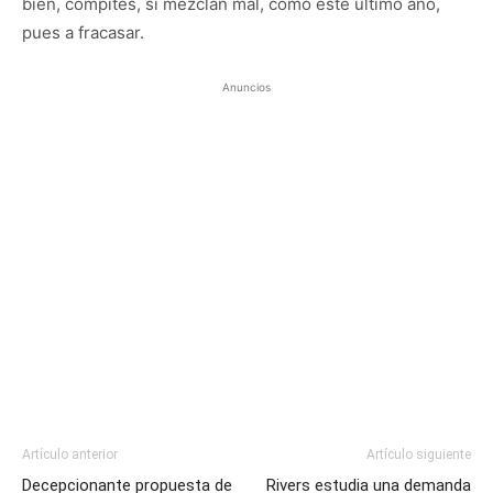
bien, compites, si mezclan mal, como este último año,
pues a fracasar.
Anuncios
Artículo anterior
Artículo siguiente
Decepcionante propuesta de
Rivers estudia una demanda