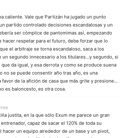
ha caliente. Vale que Partizán ha jugado un punto
 un partido controlado decisiones escandalosas y un
debería ser cómplice de pantomimas así, empezando
e hacer respetar para el futuro, debe forzar que lo
ue el arbitraje se torna escandaloso, saca a los
 un segundo innecesario a los titulares…y segundo, si
, que da igual, y esa derrota y como se produce suena
o no se puede consentir año tras año, es una
a favor de la afición de casa que más grite y presione…
o es baloncesto, es otra cosa.
21:03
tilla justita, en la que sólo Exum me parece un gran
 entrenador, capaz de sacar el 120% de toda su
al hacer un equipo alrededor de un base y un pivot,