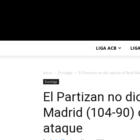
LIGA ACB
LIG
Inicio
Euroliga
El Partizan no dio opción al Real M
Euroliga
El Partizan no di
Madrid (104-90)
ataque