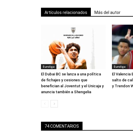
Artículos relacionados
Más del autor
Euroliga
Euroliga
El Dubai BC se lanza a una política
El Valencia 
de fichajes y cesiones que
salto de ca
benefician al Joventut y el Unicaja y
y Trendon W
anuncia también a Shengelia
74 COMENTARIOS