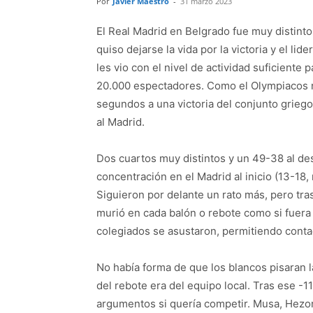
Por
Javier Maestro
-
31 marzo 2023
El Real Madrid en Belgrado fue muy distinto
quiso dejarse la vida por la victoria y el li
les vio con el nivel de actividad suficiente 
20.000 espectadores. Como el Olympiacos n
segundos a una victoria del conjunto griego. 
al Madrid.
Dos cuartos muy distintos y un 49-38 al d
concentración en el Madrid al inicio (13-18,
Siguieron por delante un rato más, pero tras
murió en cada balón o rebote como si fuera u
colegiados se asustaron, permitiendo contac
No había forma de que los blancos pisaran la
del rebote era del equipo local. Tras ese -1
argumentos si quería competir. Musa, Hezo