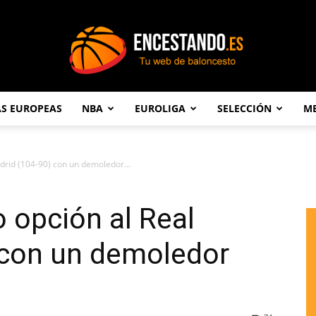
AS EUROPEAS
NBA
EUROLIGA
SELECCIÓN
ME
Encestando.es
adrid (104-90) con un demoledor...
o opción al Real
 con un demoledor