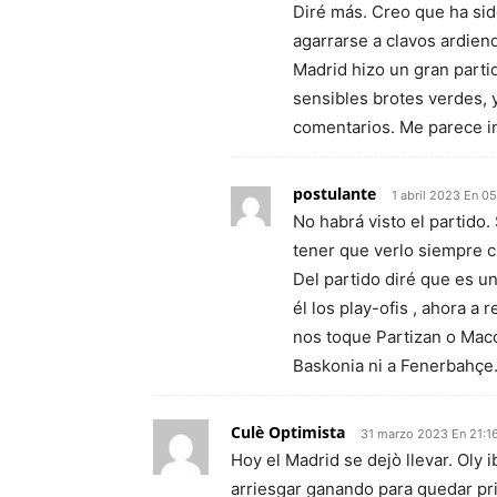
Diré más. Creo que ha sid
agarrarse a clavos ardien
Madrid hizo un gran partid
sensibles brotes verdes, 
comentarios. Me parece in
postulante
1 abril 2023 En 0
No habrá visto el partido.
tener que verlo siempre c
Del partido diré que es u
él los play-ofis , ahora a
nos toque Partizan o Macc
Baskonia ni a Fenerbahçe
Culè Optimista
31 marzo 2023 En 21:1
Hoy el Madrid se dejò llevar. Oly 
arriesgar ganando para quedar pr