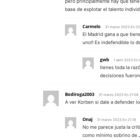
pero principalmente hay que tene
base de explotar el talento individ
Carmelo
31 marzo 2023 En 22
El Madrid gana a que tien
uno!! Es indefendible lo 
gwb
1 abril 2023 En
tienes toda la raz
decisiones fueron
Bodiroga2003
31 marzo 2023 En 21:08
A ver Korben si dale a defender l
Onaj
31 marzo 2023 En 21:19
No me parece justa la crí
como mínimo sobrino de JC