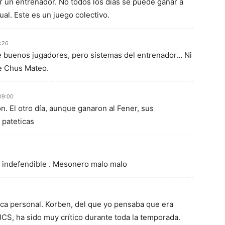
r un entrenador. No todos los días se puede ganar a
ual. Este es un juego colectivo.
:26
e buenos jugadores, pero sistemas del entrenador… Ni
de Chus Mateo.
 09:00
ón. El otro día, aunque ganaron al Fener, sus
 pateticas
o indefendible . Mesonero malo malo
tica personal. Korben, del que yo pensaba que era
S, ha sido muy crítico durante toda la temporada.