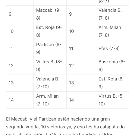
(8-7)
Maccabi (9-
Valencia B.
9
9
8)
(7-8)
Est. Roja (9-
Arm. Milan
10
10
8)
(7-8)
Partizan (8-
11
11
Efes (7-8)
9)
Virtus B. (8-
Baskonia (6-
12
12
9)
9)
Valencia B.
Est. Roja (6-
13
13
(7-10)
9)
Arm. Milan
Virtus B. (5-
14
14
(7-10)
10)
El Maccabi y el Partizan están haciendo una gran
segunda vuelta, 10 victorias ya, y eso les ha catapultado
en la clasificación. La Virtus se ha hundido, el Efes