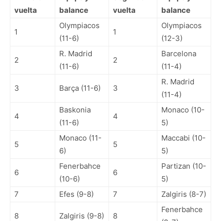
vuelta
balance
vuelta
balance
Olympiacos
Olympiacos
1
1
(11-6)
(12-3)
R. Madrid
Barcelona
2
2
(11-6)
(11-4)
R. Madrid
3
Barça (11-6)
3
(11-4)
Baskonia
Monaco (10-
4
4
(11-6)
5)
Monaco (11-
Maccabi (10-
5
5
6)
5)
Fenerbahce
Partizan (10-
6
6
(10-6)
5)
7
Efes (9-8)
7
Zalgiris (8-7)
Fenerbahce
8
Zalgiris (9-8)
8