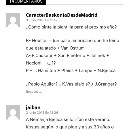
14 COMENTARIOS
CaracterBaskoniaDesdeMadrid
3 junio 2013 En 11:42
¿Cómo pinta la plantilla para el próximo año?
B- Heurtel + (un base americano que he leído
que esta atado + Van Ostrum
A- F.Causeur + San Emeterio + Jelinek +
Nocioni + ¿¿??
P – L. Hamilton + Pleiss + Lampe + N.Bjelica
¿Pablo Aguilar? ¿ K.Vasielaidis? ¿ J.Granger?
Respuesta
jaiban
3 junio 2013 En 12:26
A Nemanja Bjelica se lo rifan este verano.
Kostas según lo que pide y a sus 30 años o