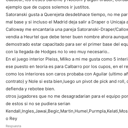
ejemplo que de cupos solemos ir justitos.
Satoranski gusta a Querejeta desdebhace tiempo, no me par
mal base y si incluso el Madrid deja salir a Draper o Unicaja 
Calloway me encantaria una pareja Satoranski-Draper/Callo
vendia a Heurtel que debe tener buen nombre ahora aunque
demostrado estar capacitado para ser el primer base del equ
con la llegada de Hodges no lo veo muy necesario..
En el juego interior Pleiss, Milko a mi me gusta como 5 inter
ese puesto en teoria es para Calbarro por los cupos, en el r
como los interiores son caros probaba con Aguilar (ultimo a
contrato) y Nole si esta bien,luego un pivot de pick and roll,
defienda y rebotee bien.
otros jugadores que no me desagradarian para el equipo po
de estos si no se pudiera serian
Kendall,Ingles,Jawai,Begic,Martin,Humel,Purmpla,Kelati,Mo
o Rey
Respuesta