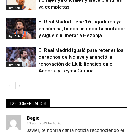
fichajes ya oficiales y siete plantillas
ya completas
Liga Acb
El Real Madrid tiene 16 jugadores ya
en nómina, busca un escolta anotador
y sigue sin liberar a Hezonja
Liga Acb
El Real Madrid igualó para retener los
derechos de Ndiaye y anunció la
renovación de Llull; fichajes en el
Liga Acb
Andorra y Leyma Coruña
129 COMENTARIOS
Begic
30 abril 2012 En 16:36
Javier, te honrra dar la noticia reconociendo el