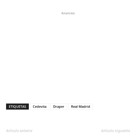
Anuncios
ETIQUETAS
Cedevita
Draper
Real Madrid
Artículo anterior
Artículo siguiente