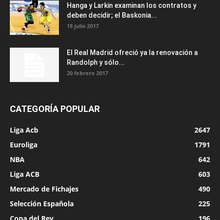
Hanga y Larkin examinan los contratos y
deben decidir; el Baskonia...
18 julio 2017
El Real Madrid ofreció ya la renovación a
Randolph y sólo...
20 febrero 2017
CATEGORÍA POPULAR
Liga Acb
2647
Euroliga
1791
NBA
642
Liga ACB
603
Mercado de Fichajes
490
Selección Española
225
Copa del Rey
196