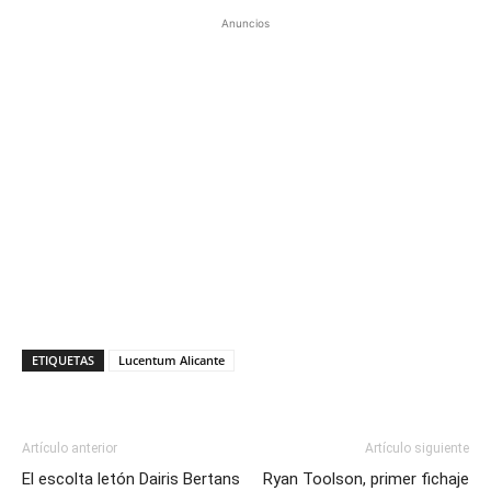
Anuncios
ETIQUETAS
Lucentum Alicante
Artículo anterior
Artículo siguiente
El escolta letón Dairis Bertans
Ryan Toolson, primer fichaje