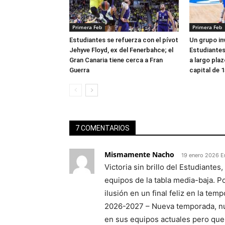
Primera Feb
Primera Feb
Estudiantes se refuerza con el pívot
Un grupo in
Jehyve Floyd, ex del Fenerbahce; el
Estudiantes 
Gran Canaria tiene cerca a Fran
a largo pla
Guerra
capital de 1
7 COMENTARIOS
Mismamente Nacho
19 enero 2026 E
Victoria sin brillo del Estudiante
equipos de la tabla media-baja. P
ilusión en un final feliz en la tem
2026-2027 – Nueva temporada, nu
en sus equipos actuales pero que 