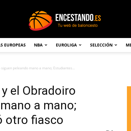
AS EUROPEAS
NBA
EUROLIGA
SELECCIÓN
ME
Encestando.es
 siguen peleando mano a mano; Estudiantes...
y el Obradoiro
 mano a mano;
 otro fiasco