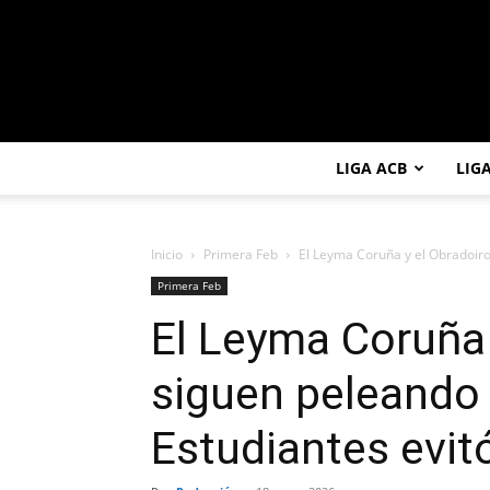
LIGA ACB
LIG
Inicio
Primera Feb
El Leyma Coruña y el Obradoiro
Primera Feb
El Leyma Coruña 
siguen peleando
Estudiantes evitó