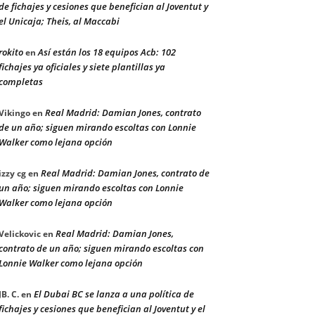
de fichajes y cesiones que benefician al Joventut y
el Unicaja; Theis, al Maccabi
rokito
Así están los 18 equipos Acb: 102
en
fichajes ya oficiales y siete plantillas ya
completas
Real Madrid: Damian Jones, contrato
Vikingo
en
de un año; siguen mirando escoltas con Lonnie
Walker como lejana opción
Real Madrid: Damian Jones, contrato de
izzy cg
en
un año; siguen mirando escoltas con Lonnie
Walker como lejana opción
Real Madrid: Damian Jones,
Velickovic
en
contrato de un año; siguen mirando escoltas con
Lonnie Walker como lejana opción
El Dubai BC se lanza a una política de
JB. C.
en
fichajes y cesiones que benefician al Joventut y el