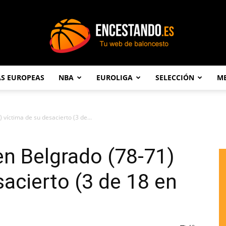
AS EUROPEAS
NBA
EUROLIGA
SELECCIÓN
ME
Encestando.es
 víctima de su desacierto (3 de...
en Belgrado (78-71)
sacierto (3 de 18 en