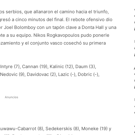
s serbios, que allanaron el camino hacia el triunfo,
esó a cinco minutos del final. El rebote ofensivo dio
cer Joel Bolomboy con un tapón clave a Donta Hall y una
lote a su equipo. Nikos Rogkavopoulos pudo ponerle
 lanzamiento y el conjunto vasco cosechó su primera
ntyre (7), Cannan (19), Kalinic (12), Daum (3),
 Nedovic (9), Davidovac (2), Lazic (-), Dobric (-),
Anuncios
 Luwawu-Cabarrot (8), Sedekerskis (8), Moneke (19) y