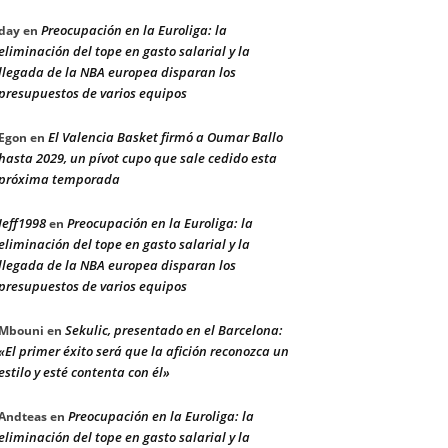
Preocupación en la Euroliga: la
day
en
eliminación del tope en gasto salarial y la
llegada de la NBA europea disparan los
presupuestos de varios equipos
El Valencia Basket firmó a Oumar Ballo
Egon
en
hasta 2029, un pívot cupo que sale cedido esta
próxima temporada
Jeff1998
Preocupación en la Euroliga: la
en
eliminación del tope en gasto salarial y la
llegada de la NBA europea disparan los
presupuestos de varios equipos
Sekulic, presentado en el Barcelona:
Mbouni
en
«El primer éxito será que la afición reconozca un
estilo y esté contenta con él»
Preocupación en la Euroliga: la
Andteas
en
eliminación del tope en gasto salarial y la