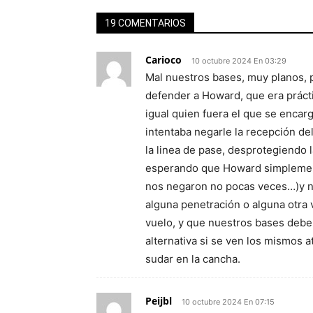
19 COMENTARIOS
Carioco
10 octubre 2024 En 03:29
Mal nuestros bases, muy planos, p
defender a Howard, que era prác
igual quien fuera el que se encarg
intentaba negarle la recepción de
la linea de pase, desprotegiendo
esperando que Howard simplemente
nos negaron no pocas veces…)y no
alguna penetración o alguna otra 
vuelo, y que nuestros bases deben
alternativa si se ven los mismos 
sudar en la cancha.
Peijbl
10 octubre 2024 En 07:15