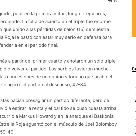
19
rado, peor en la primera mitad, luego irregulares,
rdiendo. La falta de acierto en el triple fue enorme
o que unido a las pérdidas de balón (15) demuestra
lla Roja le bastó con estar muy serio en defensa para
enderla en el periodo final.
ás a partir del primer cuarto y anotaron un solo triple
pidió volver al partido. Los serbios tuvieron mucho
C
las concesiones de un equipo vitoriano que acabó el
se agarró al partido al descanso, 42-34.
stas hacían presagiar un partido diferente, pero de
ió a estirar la renta y el partido se puso cuesta arriba
recurrió a Markus Howard y en la anarquía el Baskonia
l Estrella Roja aguantó con el músculo de Joel Bolomboy
 59-49.