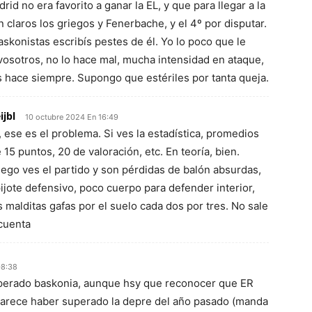
rid no era favorito a ganar la EL, y que para llegar a la
 claros los griegos y Fenerbache, y el 4º por disputar.
skonistas escribís pestes de él. Yo lo poco que le
vosotros, no lo hace mal, mucha intensidad en ataque,
 hace siempre. Supongo que estériles por tanta queja.
ijbl
10 octubre 2024 En 16:49
, ese es el problema. Si ves la estadística, promedios
 15 puntos, 20 de valoración, etc. En teoría, bien.
ego ves el partido y son pérdidas de balón absurdas,
ijote defensivo, poco cuerpo para defender interior,
s malditas gafas por el suelo cada dos por tres. No sale
cuenta
08:38
uperado baskonia, aunque hsy que reconocer que ER
 parece haber superado la depre del año pasado (manda