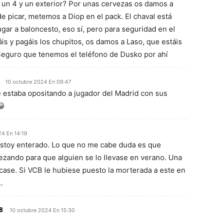
 un 4 y un exterior? Por unas cervezas os damos a
de picar, metemos a Diop en el pack. El chaval está
gar a baloncesto, eso sí, pero para seguridad en el
is y pagáis los chupitos, os damos a Laso, que estáis
Seguro que tenemos el teléfono de Dusko por ahí
10 octubre 2024 En 09:47
 estaba opositando a jugador del Madrid con sus
😀
24 En 14:19
estoy enterado. Lo que no me cabe duda es que
ezando para que alguien se lo llevase en verano. Una
case. Si VCB le hubiese puesto la morterada a este en
…
8
10 octubre 2024 En 15:30