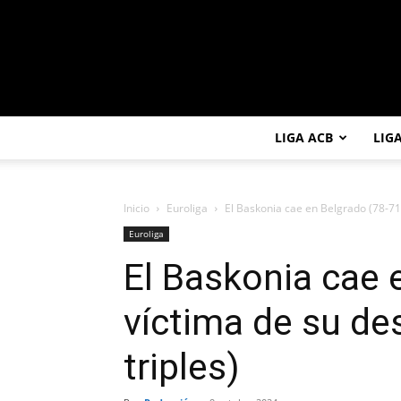
LIGA ACB
LIG
Inicio
Euroliga
El Baskonia cae en Belgrado (78-71)
Euroliga
El Baskonia cae 
víctima de su de
triples)