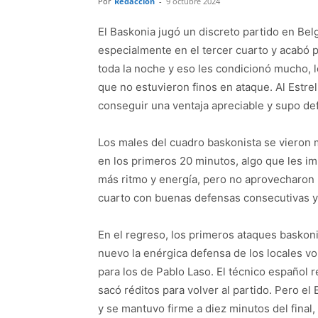
Por
Redacción
-
9 octubre 2024
El Baskonia jugó un discreto partido en Belg
especialmente en el tercer cuarto y acabó pe
toda la noche y eso les condicionó mucho, l
que no estuvieron finos en ataque. Al Estre
conseguir una ventaja apreciable y supo def
Los males del cuadro baskonista se vieron m
en los primeros 20 minutos, algo que les im
más ritmo y energía, pero no aprovecharon 
cuarto con buenas defensas consecutivas y 
En el regreso, los primeros ataques baskoni
nuevo la enérgica defensa de los locales volv
para los de Pablo Laso. El técnico español 
sacó réditos para volver al partido. Pero e
y se mantuvo firme a diez minutos del final,