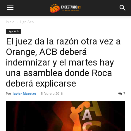
Inicio
Liga Acb
Liga Acb
El juez da la razón otra vez a
Orange, ACB deberá
indemnizar y el martes hay
una asamblea donde Roca
deberá explicarse
Por
Javier Maestro
-
5 febrero 2016
7