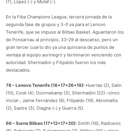
(7), López (-) y Mutaf (-).
En la Fiba Champions League, tercera jornada de la
segunda fase de grupos y 3-0 ya para el Lenovo
Tenerife, que se impuso al Bilbao Basket. Aguantaron los
de Ponsarnau al principio, 33-29 al descanso, pero un
gran tercer cuarto dio ya una quincena de puntos de
ventaja al equipo aurinegro y terminaron venciendo con
autoridad. Shermadini y Fitipaldo fueron los más
destacados.
78 – Lenovo Tenerife (16+17+26+19):
Huertas (2), Salin
(10), Cook (4), Doornekamp (3), Shermadini (22) –cinco
inicial-, Jaime Fernández (8), Fitipaldo (19), Abromaitis
(2), Sastre (3), Diagne (-) y Guerra (5).
66 – Surne Bilbao (17+12+17+20):
Smith (16), Radicevic
(6), Rabaseda (7), Sulejmanovic (7), Withey (10) – cinco