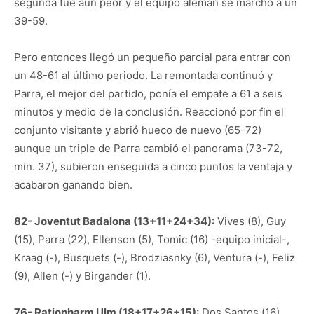
segunda fue aún peor y el equipo alemán se marchó a un
39-59.
Pero entonces llegó un pequeño parcial para entrar con
un 48-61 al último periodo. La remontada continuó y
Parra, el mejor del partido, ponía el empate a 61 a seis
minutos y medio de la conclusión. Reaccionó por fin el
conjunto visitante y abrió hueco de nuevo (65-72)
aunque un triple de Parra cambió el panorama (73-72,
min. 37), subieron enseguida a cinco puntos la ventaja y
acabaron ganando bien.
82- Joventut Badalona (13+11+24+34):
Vives (8), Guy
(15), Parra (22), Ellenson (5), Tomic (16) -equipo inicial-,
Kraag (-), Busquets (-), Brodziasnky (6), Ventura (-), Feliz
(9), Allen (-) y Birgander (1).
76- Ratiopharm Ulm (18+17+26+15):
Dos Santos (16),