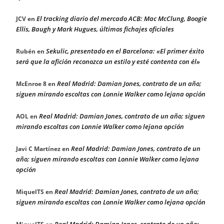
El tracking diario del mercado ACB: Mac McClung, Boogie
JCV
en
Ellis, Baugh y Mark Hugues, últimos fichajes oficiales
Sekulic, presentado en el Barcelona: «El primer éxito
Rubén
en
será que la afición reconozca un estilo y esté contenta con él»
Real Madrid: Damian Jones, contrato de un año;
McEnroe 8
en
siguen mirando escoltas con Lonnie Walker como lejana opción
Real Madrid: Damian Jones, contrato de un año; siguen
AOL
en
mirando escoltas con Lonnie Walker como lejana opción
Real Madrid: Damian Jones, contrato de un
Javi C Martínez
en
año; siguen mirando escoltas con Lonnie Walker como lejana
opción
Real Madrid: Damian Jones, contrato de un año;
MiquelTS
en
siguen mirando escoltas con Lonnie Walker como lejana opción
Real Madrid: Damian Jones, contrato de un año;