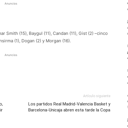
Anuncios
mar Smith (15), Baygul (11), Candan (11), Gist (2) –cinco
onsirma (1), Dogan (2) y Morgan (16).
Anuncios
Artículo siguiente
o,
Los partidos Real Madrid-Valencia Basket y
ir
Barcelona-Unicaja abren esta tarde la Copa