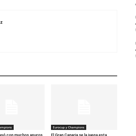
z
hampions
Eurocup y Champions
pasó con muchos apuros
El Gran Canaria se la juega esta