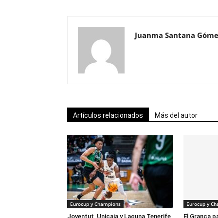
Juanma Santana Góme
Artículos relacionados
Más del autor
Eurocup y Champions
Eurocup y C
Joventut, Unicaja y Laguna Tenerife
El Granca 