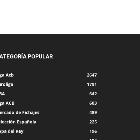
ATEGORÍA POPULAR
iga Acb
2647
roliga
1791
BA
642
iga ACB
603
ercado de Fichajes
489
elección Española
225
opa del Rey
196