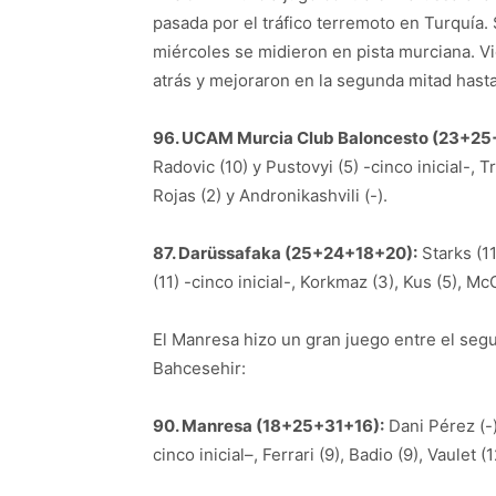
pasada por el tráfico terremoto en Turquía. 
miércoles se midieron en pista murciana. V
atrás y mejoraron en la segunda mitad hasta 
96. UCAM Murcia Club Baloncesto (23+25
Radovic (10) y Pustovyi (5) -cinco inicial-, Tr
Rojas (2) y Andronikashvili (-).
87. Darüssafaka (25+24+18+20):
Starks (11
(11) -cinco inicial-, Korkmaz (3), Kus (5), Mc
El Manresa hizo un gran juego entre el segu
Bahcesehir:
90. Manresa (18+25+31+16):
Dani Pérez (-)
cinco inicial–, Ferrari (9), Badio (9), Vaulet 