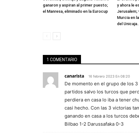
ganaron y aspiran al primer puesto;
y ahora le e
el Manresa, eliminado en la Eurocup
Jerusalem; 
Murcia en l
del Unicaja.
1 COMENTARIO
canarista
16 febrero 2023 En 08:20
De momento en el grupo de los 3 
partidos salvo los turcos que perd
perdiera en casa lo iba a tener ch
casi hecho. Con las 3 victorias t
ganando en casa a los turcos debe
Bilbao 1-2 Darussafaka 0-3