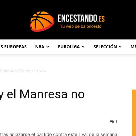
AS EUROPEAS
NBA
EUROLIGA
SELECCIÓN
ME
Encestando.es
Manresa no fallaron en casa
y el Manresa no
1
ras aplazarse el partido contra este rival de la semana