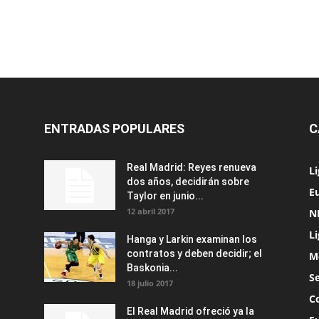
ENTRADAS POPULARES
C
Real Madrid: Reyes renueva
L
dos años, decidirán sobre
Eu
Taylor en junio...
12 abril 2017
N
L
Hanga y Larkin examinan los
contratos y deben decidir; el
M
Baskonia...
S
18 julio 2017
C
El Real Madrid ofreció ya la