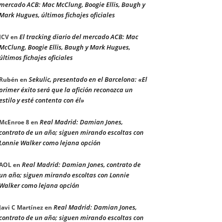
mercado ACB: Mac McClung, Boogie Ellis, Baugh y
Mark Hugues, últimos fichajes oficiales
El tracking diario del mercado ACB: Mac
JCV
en
McClung, Boogie Ellis, Baugh y Mark Hugues,
últimos fichajes oficiales
Sekulic, presentado en el Barcelona: «El
Rubén
en
primer éxito será que la afición reconozca un
estilo y esté contenta con él»
Real Madrid: Damian Jones,
McEnroe 8
en
contrato de un año; siguen mirando escoltas con
Lonnie Walker como lejana opción
Real Madrid: Damian Jones, contrato de
AOL
en
un año; siguen mirando escoltas con Lonnie
Walker como lejana opción
Real Madrid: Damian Jones,
Javi C Martínez
en
contrato de un año; siguen mirando escoltas con