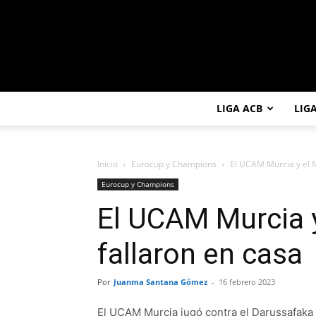
LIGA ACB
LIG
Inicio
Eurocup y Champions
El UCAM Murcia y el 
Eurocup y Champions
El UCAM Murcia 
fallaron en casa
Por
Juanma Santana Gómez
-
16 febrero 2023
El UCAM Murcia jugó contra el Darussafaka t