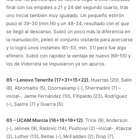
final con los empates a 21 y 24 del segundo cuarto, tras
uno inicial también muy igualado. Un pequeño estirón
puso el 39-30 (min.16) y un 48-34, resultado con el que
se llegó al descanso. Subió un poco más la diferencia en
la reanudación, peleó el conjunto visitante para acercarse
y lo logró unos instantes (61-53, min. 31) pero fue algo
efímero. Subió con rapidez la ventaja de nuevo (69-55) y
los de Vidorreta se impusieron ya sin apuros.
85 – Lenovo Tenerife (17+31+15+22).
Huertas (20), Salin
(8), Abromaitis (5), Doornekamp (-), Shermadini (7) –
inicial-, Jaime Fernández (10), Fitipaldo (23), Rodríguez
(-), Sastre (7) y Guerra (5).
65 – UCAM Murcia (16+18+19+12).
Trice (9), Anderson
(-), Jelinek (9), Radovic (14), Pustovyi (2) –inicial-, Klavzar
(2), Luther (13), Bellas (-), McFadden (2), Diop (7),