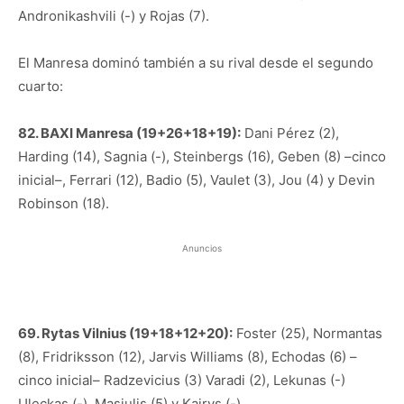
Andronikashvili (-) y Rojas (7).
El Manresa dominó también a su rival desde el segundo
cuarto:
82. BAXI Manresa (19+26+18+19):
Dani Pérez (2),
Harding (14), Sagnia (-), Steinbergs (16), Geben (8) –cinco
inicial–, Ferrari (12), Badio (5), Vaulet (3), Jou (4) y Devin
Robinson (18).
Anuncios
69. Rytas Vilnius (19+18+12+20):
Foster (25), Normantas
(8), Fridriksson (12), Jarvis Williams (8), Echodas (6) –
cinco inicial– Radzevicius (3) Varadi (2), Lekunas (-)
Uleckas (-), Masiulis (5) y Kairys (-).