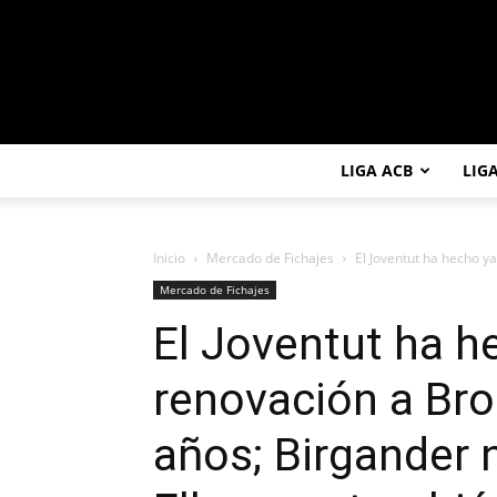
LIGA ACB
LIG
Inicio
Mercado de Fichajes
El Joventut ha hecho ya
Mercado de Fichajes
El Joventut ha h
renovación a Bro
años; Birgander 