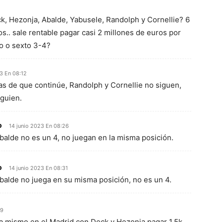
k, Hezonja, Abalde, Yabusele, Randolph y Cornellie? 6
s.. sale rentable pagar casi 2 millones de euros por
to o sexto 3-4?
3 En 08:12
s de que continúe, Randolph y Cornellie no siguen,
lguien.
o
14 junio 2023 En 08:26
alde no es un 4, no juegan en la misma posición.
o
14 junio 2023 En 08:31
alde no juega en su misma posición, no es un 4.
19
a mismo en el Madrid con Deck y Hezonja,pagar 1,5k