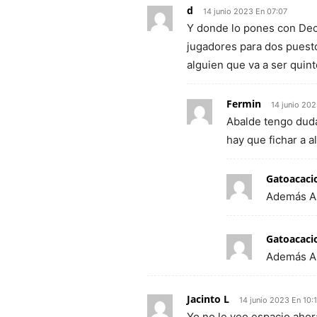
d
14 junio 2023 En 07:07
Y donde lo pones con Dec
jugadores para dos puesto
alguien que va a ser quin
Fermin
14 junio 202
Abalde tengo duda
hay que fichar a a
Gatoacaci
Además Ab
Gatoacaci
Además Ab
Jacinto L
14 junio 2023 En 10:
Yo no le veo espacio ahor