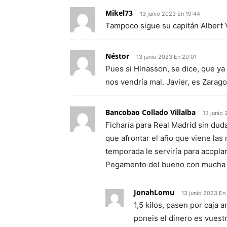
Mikel73
13 junio 2023 En 19:44
Tampoco sigue su capitán Albert 
Néstor
13 junio 2023 En 20:01
Pues si Hlnasson, se dice, que ya
nos vendría mal. Javier, es Zara
Bancobao Collado Villalba
13 junio
Ficharía para Real Madrid sin duda
que afrontar el año que viene las
temporada le serviría para acopla
Pegamento del bueno con mucha 
JonahLomu
13 junio 2023 En
1,5 kilos, pasen por caja 
poneis el dinero es vuest