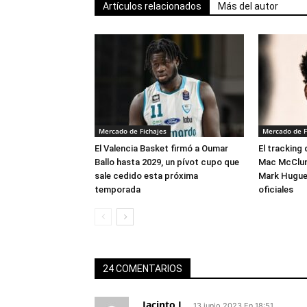
Artículos relacionados
Más del autor
Mercado de Fichajes
Mercado de F
El Valencia Basket firmó a Oumar
El tracking
Ballo hasta 2029, un pívot cupo que
Mac McClung
sale cedido esta próxima
Mark Hugues
temporada
oficiales
24 COMENTARIOS
Jacinto L
13 junio 2023 En 18:51