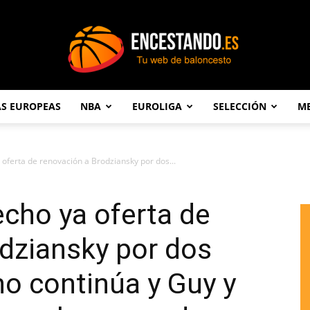
AS EUROPEAS
NBA
EUROLIGA
SELECCIÓN
ME
Encestando.es
 oferta de renovación a Brodziansky por dos...
echo ya oferta de
dziansky por dos
no continúa y Guy y