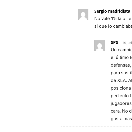
Sergio madridista
No vale 1’5 kilo ,
si que lo cambiab
SPS
14 jun
Un cambio 
el último 
defensas, 
para susti
de XLA. Ab
posiciona 
perfecto t
jugadores 
cara. No 
gusta mas 