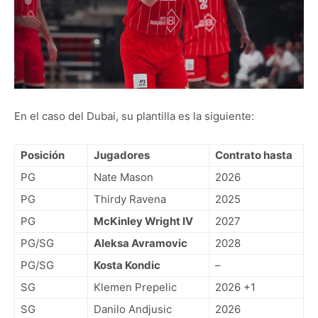
En el caso del Dubai, su plantilla es la siguiente:
Posición
Jugadores
Contrato hasta
PG
Nate Mason
2026
PG
Thirdy Ravena
2025
PG
McKinley Wright IV
2027
PG/SG
Aleksa Avramovic
2028
PG/SG
Kosta Kondic
–
SG
Klemen Prepelic
2026 +1
SG
Danilo Andjusic
2026