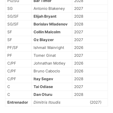
PG/SG
Bar Timor
2028
SG
Antonio Blakeney
2027
SG/SF
Elijah Bryant
2028
SG/SF
Borislav Mladenov
2028
SF
Collin Malcolm
2027
SF
Oz Blayzer
2027
PF/SF
Ishmail Wainright
2026
PF
Tomer Ginat
2027
C/PF
Johnathan Motley
2026
C/PF
Bruno Caboclo
2026
C/PF
Itay Segev
2028
C
Tai Odiase
2027
C
Dan Oturu
2028
Entrenador
Dimitris Itoudis
(2027)