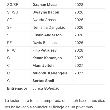
SG/SF
Dzanan Musa
2028
SF/SG
Dwayne Bacon
2026
SF
Awudu Abass
2026
SF
Nemanja Dangubic
2026
SF
Justin Anderson
2026
PF
Davis Bertans
2026
PF/C
Filip Petrusev
2028
C
Kenan Kemenjas
2027
C
Mam Jaiteh
2027
C
Mfiondu Kabengele
2027
C
Sertac Sanli
–
Entrenador
Jurica Golemac
La lesión para toda la temporada de Jaiteh hace unos días
les ha llevado a anunciar el fichaje de un pívot muy