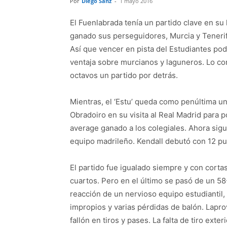
Por
Diego Sanz
-
1 mayo 2016
El Fuenlabrada tenía un partido clave en su 
ganado sus perseguidores, Murcia y Tenerife,
Así que vencer en pista del Estudiantes pod
ventaja sobre murcianos y laguneros. Lo co
octavos un partido por detrás.
Mientras, el ‘Estu’ queda como penúltima u
Obradoiro en su visita al Real Madrid para p
average ganado a los colegiales. Ahora sig
equipo madrileño. Kendall debutó con 12 pu
El partido fue igualado siempre y con corta
cuartos. Pero en el último se pasó de un 5
reacción de un nervioso equipo estudiantil, 
impropios y varias pérdidas de balón. Lapro
fallón en tiros y pases. La falta de tiro ext