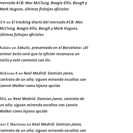
mercado ACB: Mac McClung, Boogie Ellis, Baugh y
Mark Hugues, últimos fichajes oficiales
El tracking diario del mercado ACB: Mac
JCV
en
McClung, Boogie Ellis, Baugh y Mark Hugues,
últimos fichajes oficiales
Sekulic, presentado en el Barcelona: «El
Rubén
en
primer éxito será que la afición reconozca un
estilo y esté contenta con él»
Real Madrid: Damian Jones,
McEnroe 8
en
contrato de un año; siguen mirando escoltas con
Lonnie Walker como lejana opción
Real Madrid: Damian Jones, contrato de
AOL
en
un año; siguen mirando escoltas con Lonnie
Walker como lejana opción
Real Madrid: Damian Jones,
Javi C Martínez
en
contrato de un año; siguen mirando escoltas con