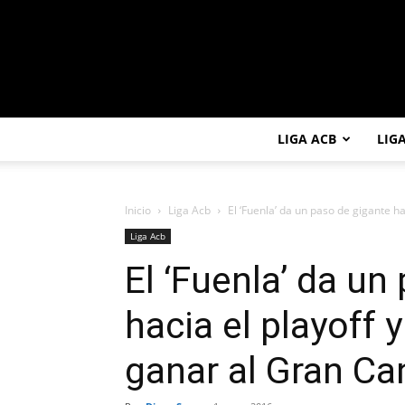
LIGA ACB
LIG
Inicio
Liga Acb
El ‘Fuenla’ da un paso de gigante haci
Liga Acb
El ‘Fuenla’ da un
hacia el playoff y
ganar al Gran Ca