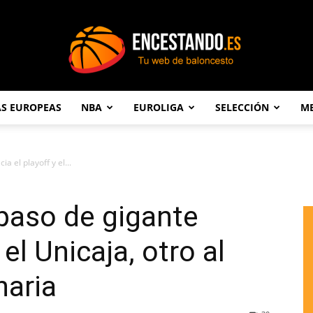
AS EUROPEAS
NBA
EUROLIGA
SELECCIÓN
ME
Encestando.es
a el playoff y el...
 paso de gigante
 el Unicaja, otro al
naria