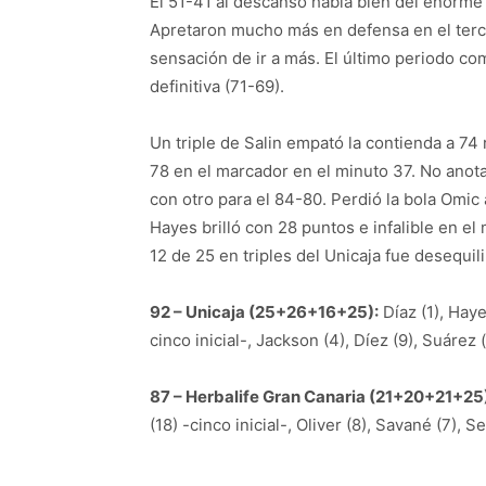
El 51-41 al descanso habla bien del enorme
Apretaron mucho más en defensa en el terc
sensación de ir a más. El último periodo c
definitiva (71-69).
Un triple de Salin empató la contienda a 74
78 en el marcador en el minuto 37. No anota
con otro para el 84-80. Perdió la bola Omic 
Hayes brilló con 28 puntos e infalible en el 
12 de 25 en triples del Unicaja fue desequil
92 – Unicaja (25+26+16+25):
Díaz (1), Haye
cinco inicial-, Jackson (4), Díez (9), Suárez 
87 – Herbalife Gran Canaria (21+20+21+25
(18) -cinco inicial-, Oliver (8), Savané (7), S