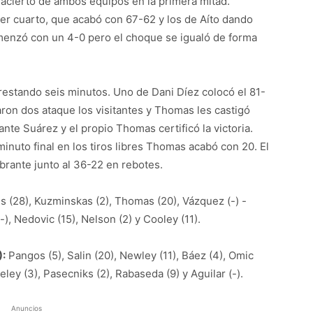
 acierto de ambos equipos en la primera mitad.
er cuarto, que acabó con 67-62 y los de Aíto dando
omenzó con un 4-0 pero el choque se igualó de forma
 restando seis minutos. Uno de Dani Díez colocó el 81-
ron dos ataque los visitantes y Thomas les castigó
ante Suárez y el propio Thomas certificó la victoria.
minuto final en los tiros libres Thomas acabó con 20. El
ibrante junto al 36-22 en rebotes.
s (28), Kuzminskas (2), Thomas (20), Vázquez (-) -
(-), Nedovic (15), Nelson (2) y Cooley (11).
):
Pangos (5), Salin (20), Newley (11), Báez (4), Omic
eeley (3), Pasecniks (2), Rabaseda (9) y Aguilar (-).
Anuncios