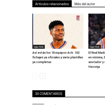
Artículos relacionados
Más del autor
Liga Acb
Liga Acb
Así están los 18 equipos Acb: 102
El Real Madr
fichajes ya oficiales y siete plantillas
en nómina, 
ya completas
anotador y s
Hezonja
30 COMENTARIOS