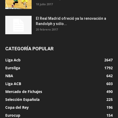
18 julio 2017
El Real Madrid ofreció ya la renovación a
Randolph y sólo...
20 febrero 2017
CATEGORÍA POPULAR
Liga Acb
2647
Euroliga
1792
NBA
642
Liga ACB
603
Mercado de Fichajes
490
Selección Española
225
Copa del Rey
196
Eurocup
154