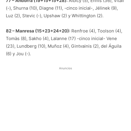
77 – Andorra (19+15+15+28):
Albicy (5), Ennis (36), Vitali
(-), Shurna (10), Diagne (11), -cinco inicial-, Jélinek (9),
Luz (2), Stevic (-), Upshaw (2) y Whittington (2).
82 – Manresa (15+23+24+20):
Renfroe (4), Toolson (4),
Tomàs (8), Sakho (4), Lalanne (17) -cinco inicial- Vene
(23), Lundberg (10), Muñoz (4), Gintvainis (2), del Águila
(6) y Jou (-).
Anuncios