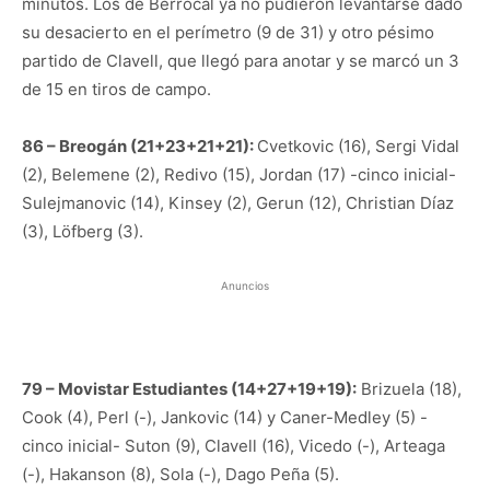
minutos. Los de Berrocal ya no pudieron levantarse dado
su desacierto en el perímetro (9 de 31) y otro pésimo
partido de Clavell, que llegó para anotar y se marcó un 3
de 15 en tiros de campo.
86 – Breogán (21+23+21+21):
Cvetkovic (16), Sergi Vidal
(2), Belemene (2), Redivo (15), Jordan (17) -cinco inicial-
Sulejmanovic (14), Kinsey (2), Gerun (12), Christian Díaz
(3), Löfberg (3).
Anuncios
79 – Movistar Estudiantes (14+27+19+19):
Brizuela (18),
Cook (4), Perl (-), Jankovic (14) y Caner-Medley (5) -
cinco inicial- Suton (9), Clavell (16), Vicedo (-), Arteaga
(-), Hakanson (8), Sola (-), Dago Peña (5).