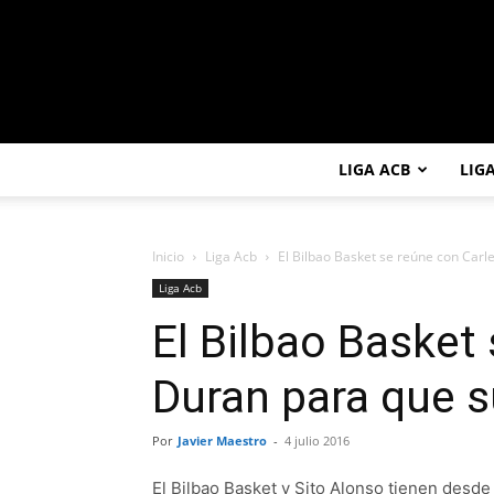
LIGA ACB
LIG
Inicio
Liga Acb
El Bilbao Basket se reúne con Carle
Liga Acb
El Bilbao Basket
Duran para que s
Por
Javier Maestro
-
4 julio 2016
El Bilbao Basket y Sito Alonso tienen desde