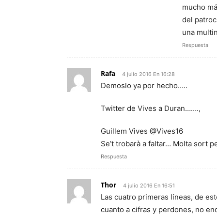
mucho más 
del patro
una multin
Respuesta
Rafa
4 julio 2016 En 16:28
Demoslo ya por hecho…..
Twitter de Vives a Duran…….,
Guillem Vives ‏@Vives16
Se’t trobarà a faltar… Molta sort 
Respuesta
Thor
4 julio 2016 En 16:51
Las cuatro primeras líneas, de est
cuanto a cifras y perdones, no enc