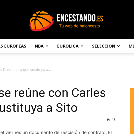
AS EUROPEAS
NBA
EUROLIGA
SELECCIÓN
ME
Encestando.es
s Duran para que sustituya a...
 se reúne con Carles
ustituya a Sito
13
 el viernes un documento de rescisión de contrato. El