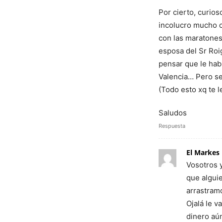
Por cierto, curios
incolucro mucho c
con las maratones
esposa del Sr Roi
pensar que le hab
Valencia… Pero se
(Todo esto xq te le
Saludos
Respuesta
El Markes
Vosotros y
que alguie
arrastramo
Ojalá le 
dinero aún