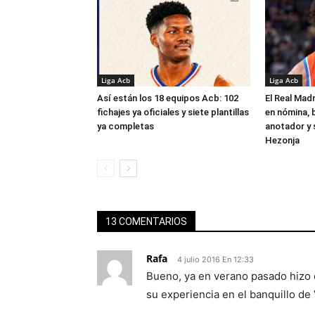
Liga Acb
Liga Acb
Así están los 18 equipos Acb: 102
El Real Madr
fichajes ya oficiales y siete plantillas
en nómina, 
ya completas
anotador y s
Hezonja
13 COMENTARIOS
Rafa
4 julio 2016 En 12:33
Bueno, ya en verano pasado hizo 
su experiencia en el banquillo de