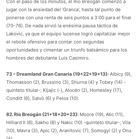
Con el paso de los minutos, el Río Breogán comenzó a
jugar con la ansiedad del ‘Granca’, hasta tal punto de
ponerse con una renta de seis puntos a 3:00 para el final
(70-76). De nada sirvió la enésima pausa táctica de
Lakovic, ya que el equipo lucense logró capitalizar mejor
el rebote ofensivo para contar con segundas
oportunidades y cimentar un triunfo balsámico para los
hombres del debutante Luis Casimiro.
73 – Dreamland Gran Canaria (19+22+19+13):
Albicy (9),
Thomasson (2), Brussino (3), Shurna (4) y Tobey (14) -
quinteto titular-; Kljajic (-), Alocén (2), Homesley (17),
Conditt (6), Salvó (6) y Pelos (10).
82. Río Breogán (21+18+20+23):
Moore (19), Atic (11),
Hilliard II (6), Sakho (8) y Nakic (10) -quinteto titular-; Vila
(10), Mavra (3), Apic (2), Aranitovic (7), Somogyi (2) y Onu
(4).