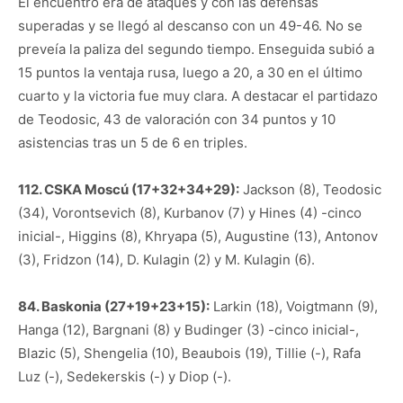
El encuentro era de ataques y con las defensas
superadas y se llegó al descanso con un 49-46. No se
preveía la paliza del segundo tiempo. Enseguida subió a
15 puntos la ventaja rusa, luego a 20, a 30 en el último
cuarto y la victoria fue muy clara. A destacar el partidazo
de Teodosic, 43 de valoración con 34 puntos y 10
asistencias tras un 5 de 6 en triples.
112. CSKA Moscú (17+32+34+29):
Jackson (8), Teodosic
(34), Vorontsevich (8), Kurbanov (7) y Hines (4) -cinco
inicial-, Higgins (8), Khryapa (5), Augustine (13), Antonov
(3), Fridzon (14), D. Kulagin (2) y M. Kulagin (6).
84. Baskonia (27+19+23+15):
Larkin (18), Voigtmann (9),
Hanga (12), Bargnani (8) y Budinger (3) -cinco inicial-,
Blazic (5), Shengelia (10), Beaubois (19), Tillie (-), Rafa
Luz (-), Sedekerskis (-) y Diop (-).