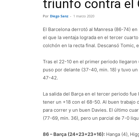
triunfo contra el
Por
Diego Sanz
-
1 marzo 2020
El Barcelona derrotó al Manresa (86-74) en
el que la ventaja lograda en el tercer cuart
colchón en la recta final. Descansó Tomic, 
Tras el 22-10 en el primer periodo llegaro
puso por delante (37-40, min. 18) y tuvo un
47-42.
La salida del Barça en el tercer periodo fue l
tener un +18 con el 68-50. Al buen trabajo d
para correr y un buen Davies. El último cu
(77-69, min. 36), pero un parcial de 7-0 liq
86 – Barça (24+23+23+16):
Hanga (4), Higgi