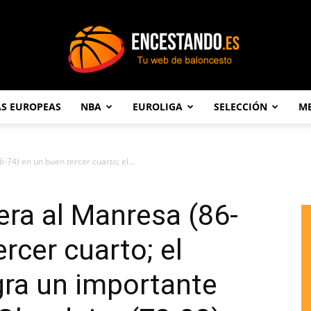
AS EUROPEAS
NBA
EUROLIGA
SELECCIÓN
ME
Encestando.es
-74) en un buen tercer cuarto; el...
era al Manresa (86-
rcer cuarto; el
ra un importante