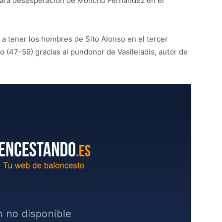
 para desesperación de Moncho Fernández en el
 a tener los hombres de Sito Alonso en el tercer
o (47-59) gracias al pundonor de Vasileiadis, autor de