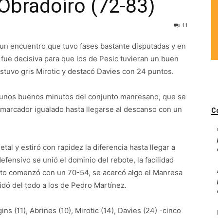
 Obradoiro (72-83)
11
 un encuentro que tuvo fases bastante disputadas y en
o fue decisiva para que los de Pesic tuvieran un buen
estuvo gris Mirotic y destacó Davies con 24 puntos.
n unos buenos minutos del conjunto manresano, que se
 marcador igualado hasta llegarse al descanso con un
C
etal y estiró con rapidez la diferencia hasta llegar a
efensivo se unió el dominio del rebote, la facilidad
arto comenzó con un 70-54, se acercó algo el Manresa
uidó del todo a los de Pedro Martínez.
ns (11), Abrines (10), Mirotic (14), Davies (24) -cinco