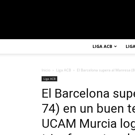
LIGA ACB
LIG
Inicio
Liga ACB
El Barcelona supera al Manresa (86
Liga ACB
El Barcelona sup
74) en un buen te
UCAM Murcia log