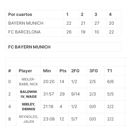
Por cuartos
1
2
3
4
BAYERN MUNICH
22
21
27
20
FC BARCELONA
26
19
10
22
FC BAYERN MUNICH
#
Player
Min
Pts
2FG
3FG
T1
WEILER-
0
20:20
14
1/2
2/5
6/6
BABB, NICK
BALDWIN
2
31:57
29
9/14
2/3
5/5
IV, WADE
SEELEY,
4
21:18
4
1/2
0/0
2/2
DENNIS
REYNOLDS,
8
23:08
12
5/7
0/0
2/2
JALEN