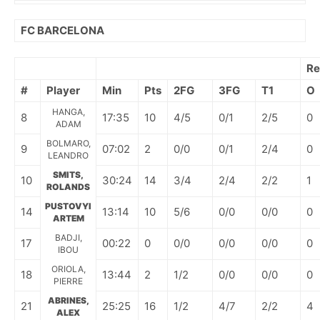
FC BARCELONA
Re
#
Player
Min
Pts
2FG
3FG
T1
O
HANGA,
8
17:35
10
4/5
0/1
2/5
0
ADAM
BOLMARO,
9
07:02
2
0/0
0/1
2/4
0
LEANDRO
SMITS,
10
30:24
14
3/4
2/4
2/2
1
ROLANDS
PUSTOVYI
14
13:14
10
5/6
0/0
0/0
0
ARTEM
BADJI,
17
00:22
0
0/0
0/0
0/0
0
IBOU
ORIOLA,
18
13:44
2
1/2
0/0
0/0
0
PIERRE
ABRINES,
21
25:25
16
1/2
4/7
2/2
4
ALEX