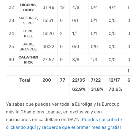
HIGGINS,
22
31:49
12
4/8
0/4
4/4
1
CORY
MARTINEZ,
23
15:51
0
0/1
0/1
0/0
0
SERGI
KURIC,
24
16:20
2
1/1
0/1
0/0
0
KYLE
BADIO,
25
00:22
0
0/0
0/0
0/0
0
BRANCOU
CALATHES
99
27:52
9
3/6
1/3
0/0
0
NICK
1
Total
200
77
22/35
7/22
12/17
6
62.9%
31.8%
70.6%
Ya sabes que puedes ver toda la Euroliga y la Eurocup,
más la Champions League, en exclusiva y con
narraciones en castellano en DAZN.
Puedes suscribirte
clickando aquí ¡y recuerda que el primer mes es gratis!