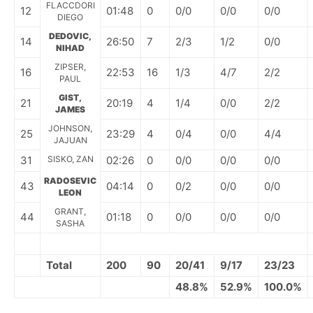
FLACCDORI
12
01:48
0
0/0
0/0
0/0
DIEGO
DEDOVIC,
14
26:50
7
2/3
1/2
0/0
NIHAD
ZIPSER,
16
22:53
16
1/3
4/7
2/2
PAUL
GIST,
21
20:19
4
1/4
0/0
2/2
JAMES
JOHNSON,
25
23:29
4
0/4
0/0
4/4
JAJUAN
31
SISKO, ZAN
02:26
0
0/0
0/0
0/0
RADOSEVIC
43
04:14
0
0/2
0/0
0/0
LEON
GRANT,
44
01:18
0
0/0
0/0
0/0
SASHA
Total
200
90
20/41
9/17
23/23
48.8%
52.9%
100.0%