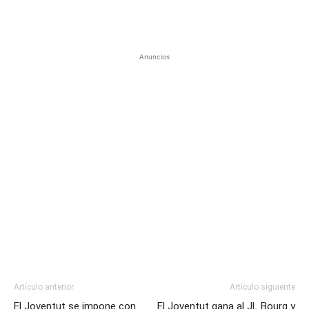
Anuncios
Artículo anterior
Artículo siguiente
El Joventut se impone con
El Joventut gana al JL Bourg y