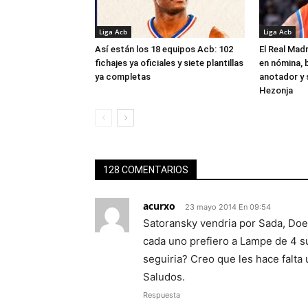
Liga Acb
Liga Acb
Así están los 18 equipos Acb: 102
El Real Madr
fichajes ya oficiales y siete plantillas
en nómina, 
ya completas
anotador y s
Hezonja
128 COMENTARIOS
acurxo
23 mayo 2014 En 09:54
Satoransky vendria por Sada, Do
cada uno prefiero a Lampe de 4 sup
seguiria? Creo que les hace falta 
Saludos.
Respuesta