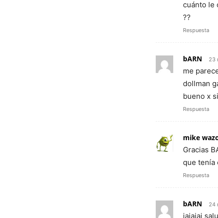
cuánto le
??
Respuesta
bARN
23 
me parece
dollman ga
bueno x s
Respuesta
mike waz
Gracias BA
que tenía
Respuesta
bARN
24 
jajajaj sa