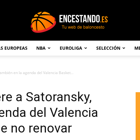
AS EUROPEAS
NBA
EUROLIGA
SELECCIÓN
ME
Encestando.es
ambién en la agenda del Valencia Basket...
ere a Satoransky,
enda del Valencia
e no renovar