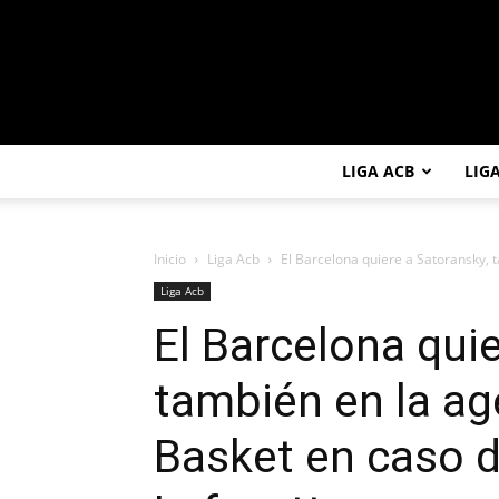
LIGA ACB
LIG
Inicio
Liga Acb
El Barcelona quiere a Satoransky, t
Liga Acb
El Barcelona qui
también en la ag
Basket en caso d