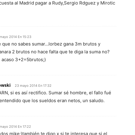
 cuesta al Madrid pagar a Rudy,Sergio Rdguez y Mirotic
mayo 2014 En 15:23
 que no sabes sumar…lorbez gana 3m brutos y
nara 2 brutos no hace falta que te diga la suma no?
i acaso 3+2=5brutos;)
owski
23 mayo 2014 En 17:32
RN, si es así rectifico. Sumar sé hombre, el fallo fué
 entendido que los sueldos eran netos, un saludo.
mayo 2014 En 17:22
ludos mike;)también te digo x si te interesa que si el