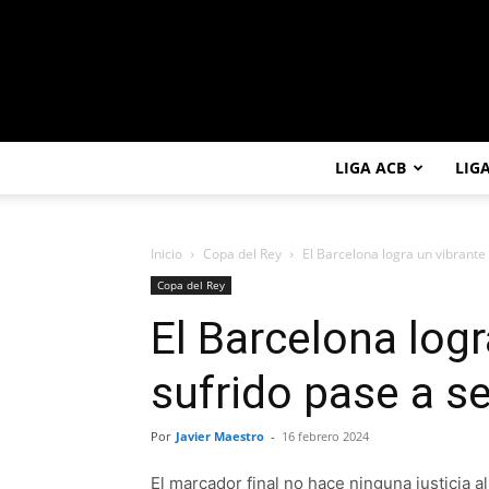
LIGA ACB
LIG
Inicio
Copa del Rey
El Barcelona logra un vibrante
Copa del Rey
El Barcelona log
sufrido pase a s
Por
Javier Maestro
-
16 febrero 2024
El marcador final no hace ninguna justicia a