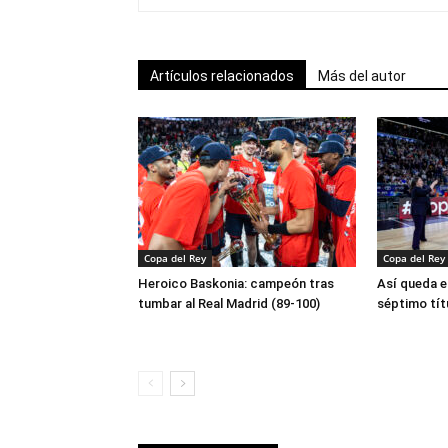
Artículos relacionados
Más del autor
Copa del Rey
Copa del Rey
Heroico Baskonia: campeón tras
Así queda e
tumbar al Real Madrid (89-100)
séptimo tít