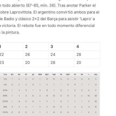
 todo abierto (87-85, min. 36). Tras anotar Parker el
bre Laprovittola. El argentino convirtió ambos para el
de Badio y clásico 2×2 del Barça para asistir ‘Lapro’ a
 victoria. El rebote fue en todo momento diferencial
la pintura.
1
2
3
4
22
28
24
28
23
20
28
20