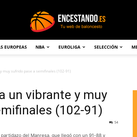
AS EUROPEAS
NBA
EUROLIGA
SELECCIÓN
ME
Encestando.es
 y muy sufrido pase a semifinales (102-91)
ra un vibrante y muy
emifinales (102-91)
54
l partidazo del Manresa, que llegó con un 91-88 y