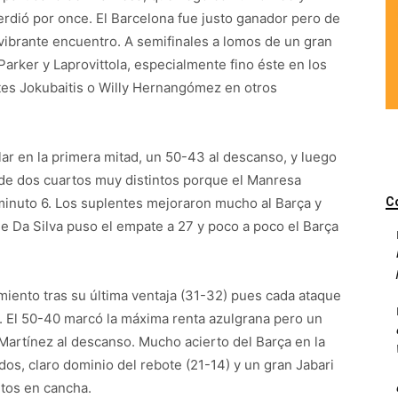
erdió por once. El Barcelona fue justo ganador pero de
ibrante encuentro. A semifinales a lomos de un gran
Parker y Laprovittola, especialmente fino éste en los
tes Jokubaitis o Willy Hernangómez en otros
lar en la primera mitad, un 50-43 al descanso, y luego
de dos cuartos muy distintos porque el Manresa
minuto 6. Los suplentes mejoraron mucho al Barça y
C
 de Da Silva puso el empate a 27 y poco a poco el Barça
miento tras su última ventaja (31-32) pues cada ataque
). El 50-40 marcó la máxima renta azulgrana pero un
 Martínez al descanso. Mucho acierto del Barça en la
 dos, claro dominio del rebote (21-14) y un gran Jabari
utos en cancha.