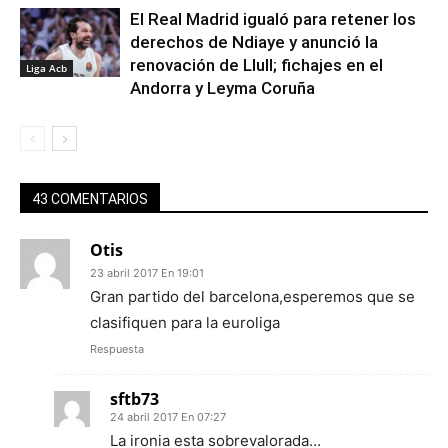
El Real Madrid igualó para retener los
derechos de Ndiaye y anunció la
renovación de Llull; fichajes en el
Liga Acb
Andorra y Leyma Coruña
43 COMENTARIOS
Otis
23 abril 2017 En 19:01
Gran partido del barcelona,esperemos que se
clasifiquen para la euroliga
Respuesta
sftb73
24 abril 2017 En 07:27
La ironia esta sobrevalorada…