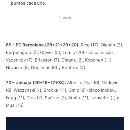
11 puntos cada uno.
Anuncios
89 – FC Barcelona
(28+21+20+20):
Rice (17), Oleson (3),
Perpeloglou (2), Claver (5), Tomic (20) -cinco inicial-
Vezenkov (7), Eriksson (7), Diagné (2), Koponen (11),
Navarro (5), Doellman (6) y Renfroe (4).
70 – Unicaja
(20+15+17+18):
Alberto Díaz (6), Nedovic
(8), Waczynski (-), Brooks (11), Omic (8) -cinco inicial-,
Fogg (11), Díez (2), Suárez (7), Smith (11), Lafayette (-) y
Musli (6).