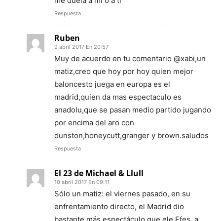
me duela a mi o a ti
Respuesta
Ruben
9 abril 2017 En 20:57
Muy de acuerdo en tu comentario @xabi,un
matiz,creo que hoy por hoy quien mejor
baloncesto juega en europa es el
madrid,quien da mas espectaculo es
anadolu,que se pasan medio partido jugando
por encima del aro con
dunston,honeycutt,granger y brown.saludos
Respuesta
El 23 de Michael & Llull
10 abril 2017 En 09:11
Sólo un matiz: el viernes pasado, en su
enfrentamiento directo, el Madrid dio
bastante más espectáculo que ele Efes, a