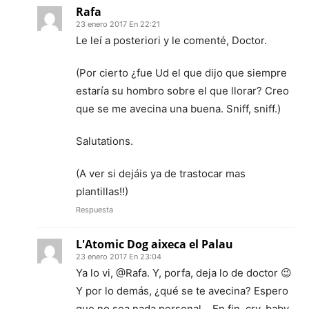
Rafa
23 enero 2017 En 22:21
Le leí a posteriori y le comenté, Doctor.
(Por cierto ¿fue Ud el que dijo que siempre
estaría su hombro sobre el que llorar? Creo
que se me avecina una buena. Sniff, sniff.)
Salutations.
(A ver si dejáis ya de trastocar mas
plantillas!!)
Respuesta
L'Atomic Dog aixeca el Palau
23 enero 2017 En 23:04
Ya lo vi, @Rafa. Y, porfa, deja lo de doctor 😉
Y por lo demás, ¿qué se te avecina? Espero
que no sea nada personal… En fin, cry, baby,