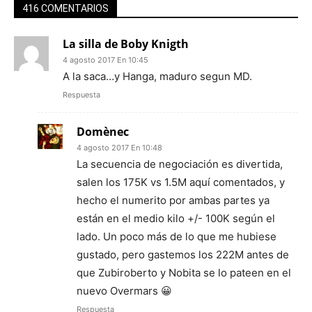
416 COMENTARIOS
La silla de Boby Knigth
4 agosto 2017 En 10:45
A la saca…y Hanga, maduro segun MD.
Respuesta
Domènec
4 agosto 2017 En 10:48
La secuencia de negociación es divertida,
salen los 175K vs 1.5M aquí comentados, y
hecho el numerito por ambas partes ya
están en el medio kilo +/- 100K según el
lado. Un poco más de lo que me hubiese
gustado, pero gastemos los 222M antes de
que Zubiroberto y Nobita se lo pateen en el
nuevo Overmars 😀
Respuesta