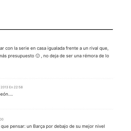
 con la serie en casa igualada frente a un rival que,
más presupuesto 🙂 , no deja de ser una rémora de lo
o 2013 En 22:58
peón….
:00
a que pensar: un Barça por debajo de su mejor nivel