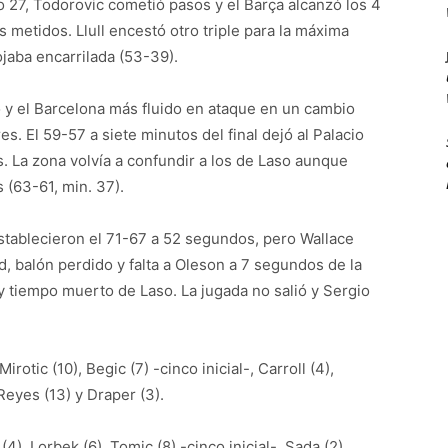
 27, Todorovic cometió pasos y el Barça alcanzó los 4
s metidos. Llull encestó otro triple para la máxima
ojaba encarrilada (53-39).
 y el Barcelona más fluido en ataque en un cambio
es. El 59-57 a siete minutos del final dejó al Palacio
s. La zona volvía a confundir a los de Laso aunque
 (63-61, min. 37).
 establecieron el 71-67 a 52 segundos, pero Wallace
, balón perdido y falta a Oleson a 7 segundos de la
 y tiempo muerto de Laso. La jugada no salió y Sergio
Mirotic (10), Begic (7) -cinco inicial-, Carroll (4),
Reyes (13) y Draper (3).
(4), Lorbek (6), Tomic (8) -cinco inicial-, Sada (2),