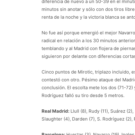
diferencia de nuevo a un 50-39 en el minuto
minutos sin anotar y sólo con dos tiros libre
renta de la noche y la victoria blanca se ant
No fue así porque emergió el mejor Navarro
radical en relación a los 30 minutos anterior
temblando y al Madrid con flojera de pierna
siguieron por delante con diferencias cortas
Cinco puntos de Mirotic, triplazo incluido,
contestó con otro. Pésimo ataque del Madrid
conclusión. El escolta mete los dos (71-72)
Rodríguez falló su tiro desde 5 metros.
Real Madrid:
Llull (8), Rudy (11), Suárez (2), 
Slaughter (4), Darden (7), S. Rodríguez (2), 
Barcelona:
Huertas (3), Navarro (19), Ingles 