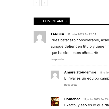
355 COMENTARIOS
TAN0KA
11 junio 2013 En 22:54
Pues batacazo considerable, acabar
aunque defienden título y tienen 
que ha sido estos años… 😆
Respuesta
Amare Stoudemire
11 juni
El rival es un equipo cam
Respuesta
Domenec
11 junio 2013 En 23
Exacto, y eso es lo que d