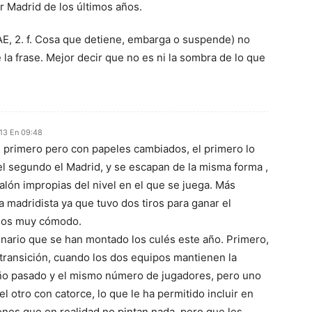
or Madrid de los últimos años.
E, 2. f. Cosa que detiene, embarga o suspende) no
la frase. Mejor decir que no es ni la sombra de lo que
013 En 09:48
al primero pero con papeles cambiados, el primero lo
 el segundo el Madrid, y se escapan de la misma forma ,
alón impropias del nivel en el que se juega. Más
a madridista ya que tuvo dos tiros para ganar el
llos muy cómodo.
enario que se han montado los culés este año. Primero,
 transición, cuando los dos equipos mantienen la
ño pasado y el mismo número de jugadores, pero uno
el otro con catorce, lo que le ha permitido incluir en
venes que en realidad no pintan nada, pero que les