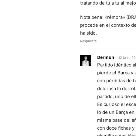
tratando de tu a tu al mej
Nota bene: «rémora» (DRA
procede en el contexto de 
ha sido.
Respuesta
Dermon
12 junio 2
Partido idéntico 
pierde el Barça y
con pérdidas de b
dolorosa la derrot
partido, uno de e
Es curioso el esc
lo de un Barça en
misma base del a
con doce fichas y 
plantilla a dos jó