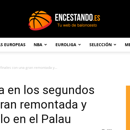
AS EUROPEAS
NBA
EUROLIGA
SELECCIÓN
ME
Encestando.es
finales con una gran remontada y...
a en los segundos
gran remontada y
ulo en el Palau