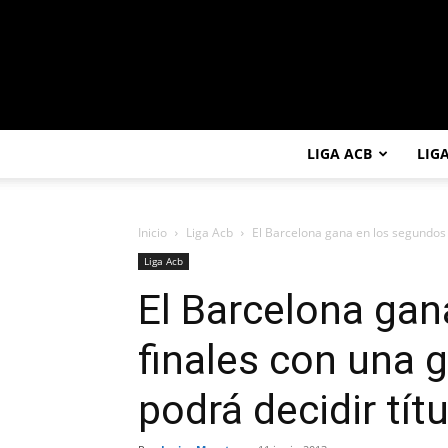
LIGA ACB
LIG
Inicio
Liga Acb
El Barcelona gana en los segundos 
Liga Acb
El Barcelona gan
finales con una 
podrá decidir tít