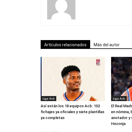
Artículos relacionados
Más del autor
Liga Acb
Liga Acb
Así están los 18 equipos Acb: 102
El Real Madr
fichajes ya oficiales y siete plantillas
en nómina, 
ya completas
anotador y s
Hezonja