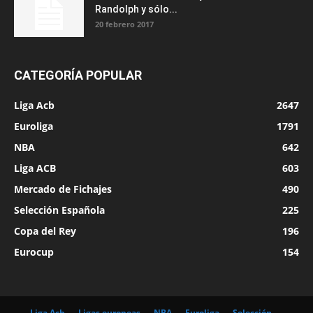
Randolph y sólo...
20 febrero 2017
CATEGORÍA POPULAR
Liga Acb
2647
Euroliga
1791
NBA
642
Liga ACB
603
Mercado de Fichajes
490
Selección Española
225
Copa del Rey
196
Eurocup
154
Liga Acb
Ligas europeas
NBA
Euroliga
Selección