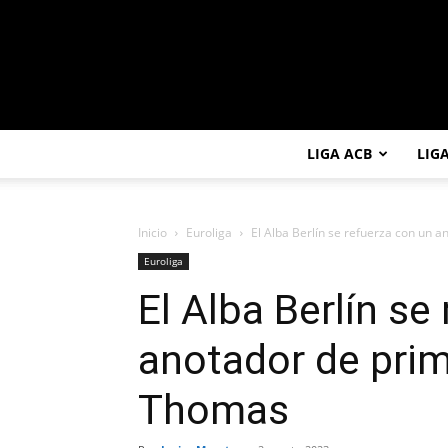
LIGA ACB
LIG
Inicio
Euroliga
El Alba Berlín se refuerza con un an
Euroliga
El Alba Berlín se
anotador de prim
Thomas