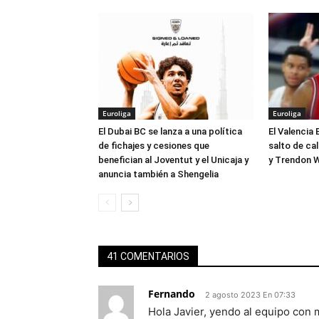
Euroliga
Euroliga
El Dubai BC se lanza a una política
El Valencia 
de fichajes y cesiones que
salto de ca
benefician al Joventut y el Unicaja y
y Trendon W
anuncia también a Shengelia
41 COMENTARIOS
Fernando
2 agosto 2023 En 07:33
Hola Javier, yendo al equipo con