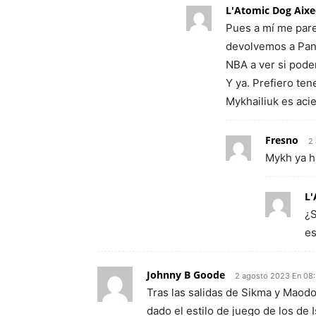
L'Atomic Dog Aixe
Pues a mí me parec
devolvemos a Pana
NBA a ver si podem
Y ya. Prefiero ten
Mykhailiuk es acie
Fresno
2
Mykh ya h
L'
¿S
es
Johnny B Goode
2 agosto 2023 En 08
Tras las salidas de Sikma y Maodo
dado el estilo de juego de los de