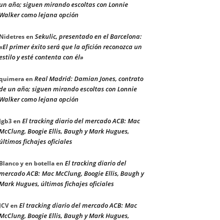
un año; siguen mirando escoltas con Lonnie
Walker como lejana opción
Sekulic, presentado en el Barcelona:
Nidetres
en
«El primer éxito será que la afición reconozca un
estilo y esté contenta con él»
Real Madrid: Damian Jones, contrato
quimera
en
de un año; siguen mirando escoltas con Lonnie
Walker como lejana opción
El tracking diario del mercado ACB: Mac
Jgb3
en
McClung, Boogie Ellis, Baugh y Mark Hugues,
últimos fichajes oficiales
El tracking diario del
Blanco y en botella
en
mercado ACB: Mac McClung, Boogie Ellis, Baugh y
Mark Hugues, últimos fichajes oficiales
El tracking diario del mercado ACB: Mac
JCV
en
McClung, Boogie Ellis, Baugh y Mark Hugues,