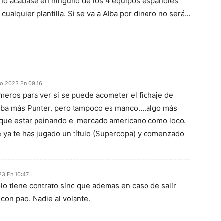
 no acabase en ninguno de los 4 equipos españoles
cualquier plantilla. Si se va a Alba por dinero no será…
to 2023 En 09:16
eros para ver si se puede acometer el fichaje de
aba más Punter, pero tampoco es manco….algo más
e que estar peinando el mercado americano como loco.
 ya te has jugado un título (Supercopa) y comenzado
23 En 10:47
lo tiene contrato sino que ademas en caso de salir
con pao. Nadie al volante.