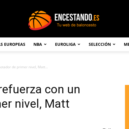
AS EUROPEAS
NBA
EUROLIGA
SELECCIÓN
ME
Encestando.es
otador de primer nivel, Matt...
 refuerza con un
er nivel, Matt