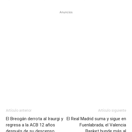
Anuncios
Artículo anterior
Artículo siguiente
El Breogán derrota al Iraurgi y
El Real Madrid suma y sigue en
regresa a la ACB 12 años
Fuenlabrada; el Valencia
después de su descenso
Basket hunde más al