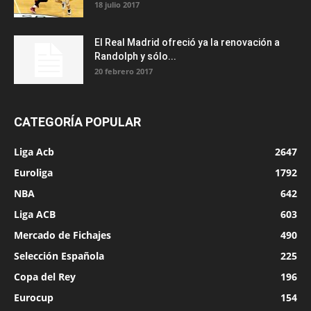
18 julio 2017
El Real Madrid ofreció ya la renovación a
Randolph y sólo...
20 febrero 2017
CATEGORÍA POPULAR
Liga Acb
2647
Euroliga
1792
NBA
642
Liga ACB
603
Mercado de Fichajes
490
Selección Española
225
Copa del Rey
196
Eurocup
154