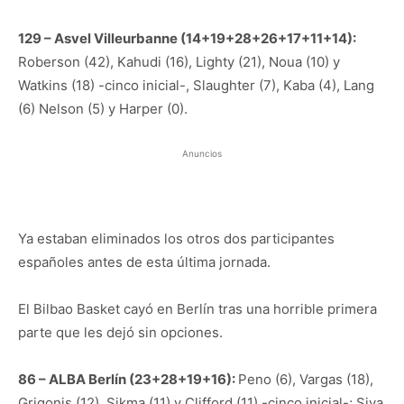
129 – Asvel Villeurbanne (14+19+28+26+17+11+14):
Roberson (42), Kahudi (16), Lighty (21), Noua (10) y
Watkins (18) -cinco inicial-, Slaughter (7), Kaba (4), Lang
(6) Nelson (5) y Harper (0).
Anuncios
Ya estaban eliminados los otros dos participantes
españoles antes de esta última jornada.
El Bilbao Basket cayó en Berlín tras una horrible primera
parte que les dejó sin opciones.
86 – ALBA Berlín (23+28+19+16):
Peno (6), Vargas (18),
Grigonis (12), Sikma (11) y Clifford (11) -cinco inicial-; Siva