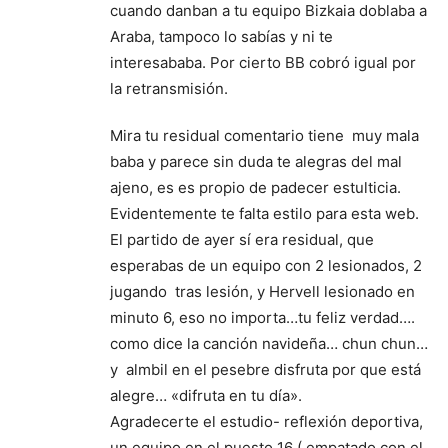
cuando danban a tu equipo Bizkaia doblaba a
Araba, tampoco lo sabías y ni te
interesababa. Por cierto BB cobró igual por
la retransmisión.
Mira tu residual comentario tiene muy mala
baba y parece sin duda te alegras del mal
ajeno, es es propio de padecer estulticia.
Evidentemente te falta estilo para esta web.
El partido de ayer sí era residual, que
esperabas de un equipo con 2 lesionados, 2
jugando tras lesión, y Hervell lesionado en
minuto 6, eso no importa…tu feliz verdad….
como dice la canción navideña… chun chun…
y almbil en el pesebre disfruta por que está
alegre… «difruta en tu día».
Agradecerte el estudio- reflexión deportiva,
un equipo en el puesto 16 ( empatado con el