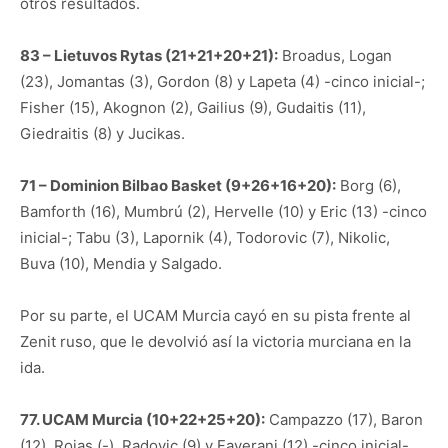
otros resultados.
83 – Lietuvos Rytas (21+21+20+21):
Broadus, Logan
(23), Jomantas (3), Gordon (8) y Lapeta (4) -cinco inicial-;
Fisher (15), Akognon (2), Gailius (9), Gudaitis (11),
Giedraitis (8) y Jucikas.
71 – Dominion Bilbao Basket (9+26+16+20):
Borg (6),
Bamforth (16), Mumbrú (2), Hervelle (10) y Eric (13) -cinco
inicial-; Tabu (3), Lapornik (4), Todorovic (7), Nikolic,
Buva (10), Mendia y Salgado.
Por su parte, el UCAM Murcia cayó en su pista frente al
Zenit ruso, que le devolvió así la victoria murciana en la
ida.
77. UCAM Murcia (10+22+25+20):
Campazzo (17), Baron
(12), Rojas (-), Radovic (9) y Faverani (12) -cinco inicial-,