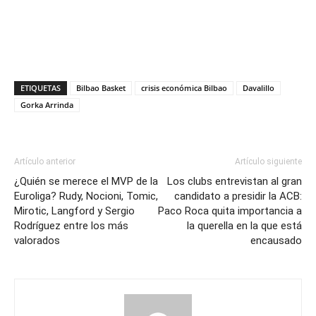
ETIQUETAS
Bilbao Basket
crisis económica Bilbao
Davalillo
Gorka Arrinda
Artículo anterior
Artículo siguiente
¿Quién se merece el MVP de la
Los clubs entrevistan al gran
Euroliga? Rudy, Nocioni, Tomic,
candidato a presidir la ACB:
Mirotic, Langford y Sergio
Paco Roca quita importancia a
Rodríguez entre los más
la querella en la que está
valorados
encausado