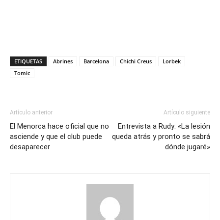
ETIQUETAS
Abrines
Barcelona
Chichi Creus
Lorbek
Tomic
Artículo anterior
Artículo siguiente
El Menorca hace oficial que no
Entrevista a Rudy: «La lesión
asciende y que el club puede
queda atrás y pronto se sabrá
desaparecer
dónde jugaré»