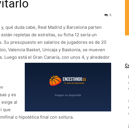
itarlo
9
y, qué duda cabe, Real Madrid y Barcelona parten
s están repletas de estrellas, su ficha 12 sería un
os. Su presupuesto en salarios de jugadores es de 20
bio, Valencia Basket, Unicaja y Baskonia, se mueven
as. Luego está el Gran Canaria, con unos 4, y alrededor
C
on
sas y es
 exige al
Sí que
final o hipotética final con soltura.