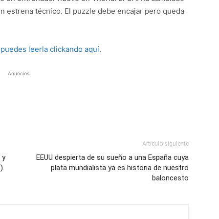
ién estrena técnico. El puzzle debe encajar pero queda
a
puedes leerla clickando aquí
.
Anuncios
Artículo siguiente
 y
EEUU despierta de su sueño a una España cuya
)
plata mundialista ya es historia de nuestro
baloncesto