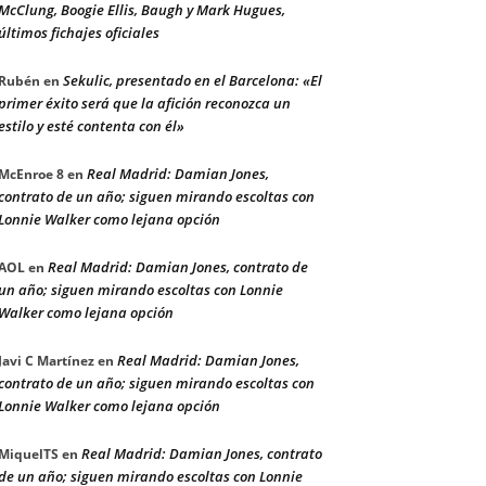
McClung, Boogie Ellis, Baugh y Mark Hugues,
últimos fichajes oficiales
Sekulic, presentado en el Barcelona: «El
Rubén
en
primer éxito será que la afición reconozca un
estilo y esté contenta con él»
Real Madrid: Damian Jones,
McEnroe 8
en
contrato de un año; siguen mirando escoltas con
Lonnie Walker como lejana opción
Real Madrid: Damian Jones, contrato de
AOL
en
un año; siguen mirando escoltas con Lonnie
Walker como lejana opción
Real Madrid: Damian Jones,
Javi C Martínez
en
contrato de un año; siguen mirando escoltas con
Lonnie Walker como lejana opción
Real Madrid: Damian Jones, contrato
MiquelTS
en
de un año; siguen mirando escoltas con Lonnie