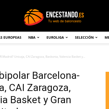
AS EUROPEAS
NBA
EUROLIGA
SELECCIÓN
ME
Encestando.es
R.Madrid? Unicaja, CAI Zaragoza, Baskonia, Valencia Basket y...
bipolar Barcelona-
a, CAI Zaragoza,
ia Basket y Gran