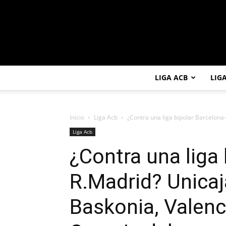
LIGA ACB
LIG
Inicio
Liga Acb
¿Contra una liga bipolar Barcelona-
Liga Acb
¿Contra una liga 
R.Madrid? Unicaj
Baskonia, Valenc