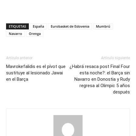
ETIQUETAS
España
Eurobasket de Eslovenia
Mumbrú
Navarro
Orenga
Artículo anterior
Artículo siguiente
Mavrokefalidis es el pívot que
¿Habrá resaca post Final Four
sustituye al lesionado Jawai
esta noche?: el Barça sin
en el Barça
Navarro en Donostia y Rudy
regresa al Olimpic 5 años
después