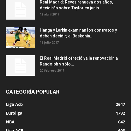
Real Madrid: Reyes renueva dos años,
decidirán sobre Taylor en junio...
12 abril 2017
Hanga y Larkin examinan los contratos y
deben decidir; el Baskonia...
18 julio 2017
El Real Madrid ofreció ya la renovación a
Randolph y sólo...
20 febrero 2017
CATEGORÍA POPULAR
Liga Acb
2647
Euroliga
1792
NBA
642
Liga ACB
603