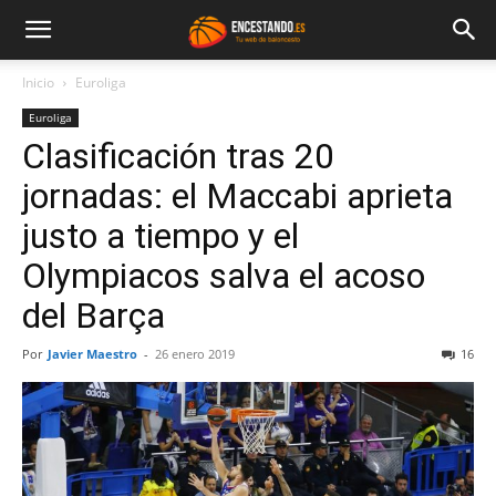
Inicio
Euroliga
Euroliga
Clasificación tras 20
jornadas: el Maccabi aprieta
justo a tiempo y el
Olympiacos salva el acoso
del Barça
Por
Javier Maestro
-
26 enero 2019
16