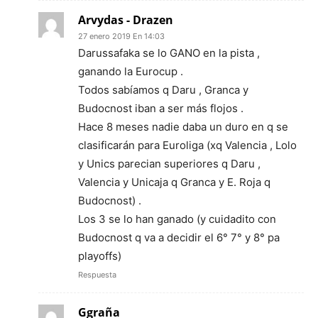
Arvydas - Drazen
27 enero 2019 En 14:03
Darussafaka se lo GANO en la pista ,
ganando la Eurocup .
Todos sabíamos q Daru , Granca y
Budocnost iban a ser más flojos .
Hace 8 meses nadie daba un duro en q se
clasificarán para Euroliga (xq Valencia , Lolo
y Unics parecian superiores q Daru ,
Valencia y Unicaja q Granca y E. Roja q
Budocnost) .
Los 3 se lo han ganado (y cuidadito con
Budocnost q va a decidir el 6° 7° y 8° pa
playoffs)
Respuesta
Ggraña