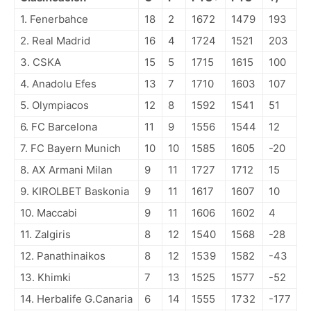
1. Fenerbahce
18
2
1672
1479
193
2. Real Madrid
16
4
1724
1521
203
3. CSKA
15
5
1715
1615
100
4. Anadolu Efes
13
7
1710
1603
107
5. Olympiacos
12
8
1592
1541
51
6. FC Barcelona
11
9
1556
1544
12
7. FC Bayern Munich
10
10
1585
1605
-20
8. AX Armani Milan
9
11
1727
1712
15
9. KIROLBET Baskonia
9
11
1617
1607
10
10. Maccabi
9
11
1606
1602
4
11. Zalgiris
8
12
1540
1568
-28
12. Panathinaikos
8
12
1539
1582
-43
13. Khimki
7
13
1525
1577
-52
14. Herbalife G.Canaria
6
14
1555
1732
-177