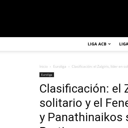
LIGA ACB
LIG
Inicio
Euroliga
Clasificación: el Zalgiris, líder en 
Euroliga
Clasificación: el Z
solitario y el F
y Panathinaikos 