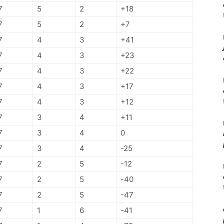
7
5
2
+18
7
5
2
+7
7
4
3
+41
7
4
3
+23
7
4
3
+22
7
4
3
+17
7
4
3
+12
7
3
4
+11
7
3
4
0
7
3
4
-25
7
2
5
-12
7
2
5
-40
7
2
5
-47
7
1
6
-41