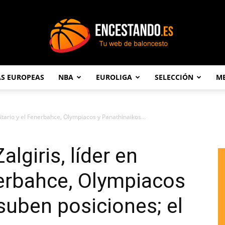
AS EUROPEAS
NBA
EUROLIGA
SELECCIÓN
ME
Encestando.es
solitario y el Fenerbahce, Olympiacos y Panathinaikos...
algiris, líder en
enerbahce, Olympiacos
suben posiciones; el