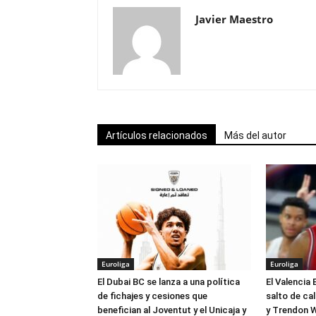
Javier Maestro
Artículos relacionados
Más del autor
Euroliga
Euroliga
El Dubai BC se lanza a una política
El Valencia 
de fichajes y cesiones que
salto de ca
benefician al Joventut y el Unicaja y
y Trendon W