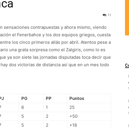
nca
11
n sensaciones contrapuestas y ahora mismo, viendo
cación el Fenerbahce y los dos equipos griegos, cuesta
ntre los cinco primeros allás por abril. Atentos pese a
ario una grata sorpresa como el Zalgiris, como lo es
que ya son siete las jornadas disputadas toca decir que
 hay dos victorias de distancia así que en un mes todo
C
PJ
PG
PP
Puntos
7
6
1
25
7
5
2
+50
7
5
2
+18