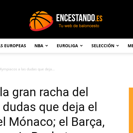
AS EUROPEAS
NBA
EUROLIGA
SELECCIÓN
ME
Encestando.es
Olympiacos a las dudas que deja...
 la gran racha del
 dudas que deja el
el Mónaco; el Barça,