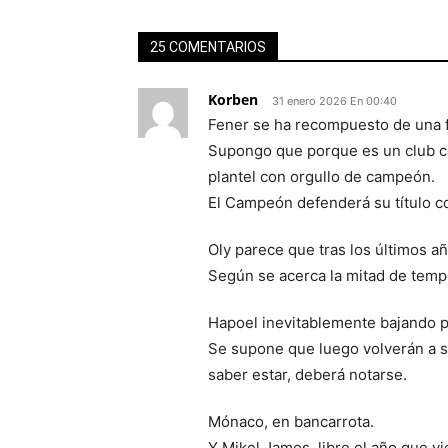
25 COMENTARIOS
Korben
31 enero 2026 En 00:40
Fener se ha recompuesto de una 
Supongo que porque es un club co
plantel con orgullo de campeón.
El Campeón defenderá su título c
Oly parece que tras los últimos a
Según se acerca la mitad de temp
Hapoel inevitablemente bajando p
Se supone que luego volverán a su
saber estar, deberá notarse.
Mónaco, en bancarrota.
Y Mikel James, libre el año que vi