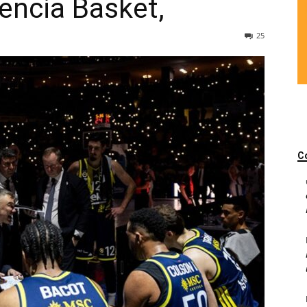
lencia Basket,
25
C