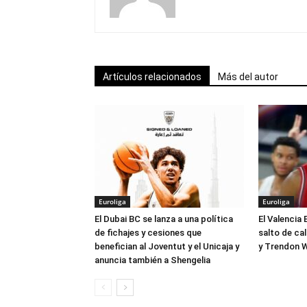
Artículos relacionados
Más del autor
Euroliga
Euroliga
El Dubai BC se lanza a una política
El Valencia 
de fichajes y cesiones que
salto de ca
benefician al Joventut y el Unicaja y
y Trendon W
anuncia también a Shengelia