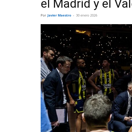
el Madrid y el Va
Por
Javier Maestro
-
30 enero 2026