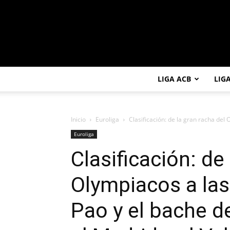
LIGA ACB
LIG
Inicio
Euroliga
Clasificación: de la gran racha del 
Euroliga
Clasificación: de
Olympiacos a las
Pao y el bache d