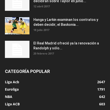
decidirán sobre Taylor en junio...
12 abril 2017
Hanga y Larkin examinan los contratos y
deben decidir; el Baskonia...
18 julio 2017
El Real Madrid ofreció ya la renovación a
Randolph y sólo...
20 febrero 2017
CATEGORÍA POPULAR
Liga Acb
2647
Euroliga
1791
NBA
642
Liga ACB
603