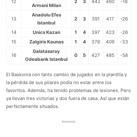
12
2
3
442
460
-18
Armani Milan
Anadolu Efes
13
2
3
391
417
-26
Istanbul
14
Unics Kazan
1
4
397
423
-26
15
Zalgiris Kaunas
1
4
376
409
-33
Galatasaray
16
0
5
427
485
-58
Odeabank Istanbul
El Baskonia con tanto cambio de jugador en la plantilla y
la pérdida de sus pilares podía no estar entre los
favoritos. Además, ha tenido problemas de lesiones. Pero
ya llevan tres victorias y dos fuera de casa. Así que están
perfectamente situados.
Anuncios