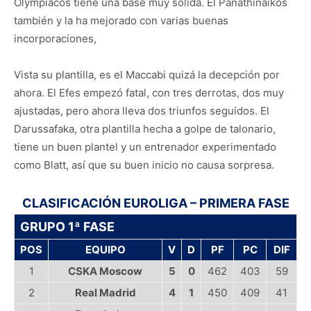
Olympiacos tiene una base muy sólida. El Panathinaikos
también y la ha mejorado con varias buenas
incorporaciones,
Vista su plantilla, es el Maccabi quizá la decepción por
ahora. El Efes empezó fatal, con tres derrotas, dos muy
ajustadas, pero ahora lleva dos triunfos seguidos. El
Darussafaka, otra plantilla hecha a golpe de talonario,
tiene un buen plantel y un entrenador experimentado
como Blatt, así que su buen inicio no causa sorpresa.
CLASIFICACIÓN EUROLIGA – PRIMERA FASE
GRUPO 1ª FASE
POS
EQUIPO
V
D
PF
PC
DIF
1
CSKA Moscow
5
0
462
403
59
2
Real Madrid
4
1
450
409
41