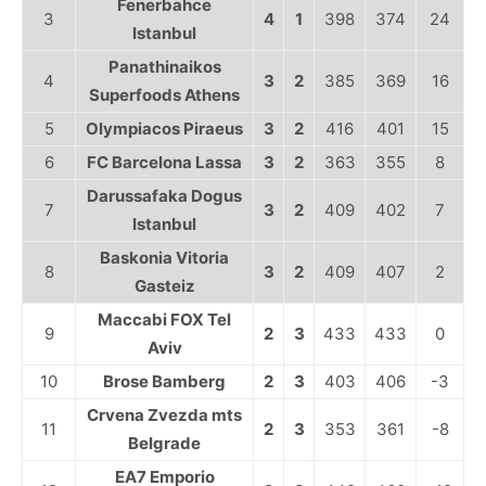
Fenerbahce
3
4
1
398
374
24
Istanbul
Panathinaikos
4
3
2
385
369
16
Superfoods Athens
5
Olympiacos Piraeus
3
2
416
401
15
6
FC Barcelona Lassa
3
2
363
355
8
Darussafaka Dogus
7
3
2
409
402
7
Istanbul
Baskonia Vitoria
8
3
2
409
407
2
Gasteiz
Maccabi FOX Tel
9
2
3
433
433
0
Aviv
10
Brose Bamberg
2
3
403
406
-3
Crvena Zvezda mts
11
2
3
353
361
-8
Belgrade
EA7 Emporio