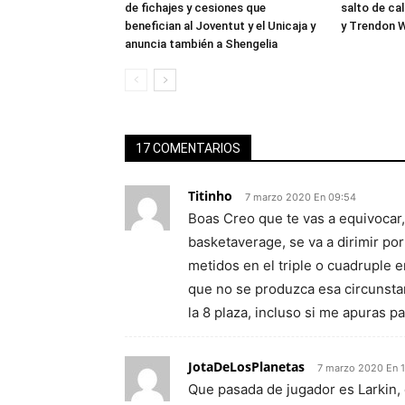
de fichajes y cesiones que
salto de ca
benefician al Joventut y el Unicaja y
y Trendon W
anuncia también a Shengelia
17 COMENTARIOS
Titinho
7 marzo 2020 En 09:54
Boas Creo que te vas a equivocar, 
basketaverage, se va a dirimir po
metidos en el triple o cuadruple e
que no se produzca esa circunstan
la 8 plaza, incluso si me apuras p
JotaDeLosPlanetas
7 marzo 2020 En 
Que pasada de jugador es Larkin,