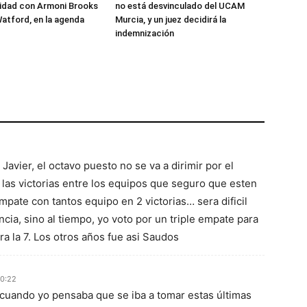
lidad con Armoni Brooks
no está desvinculado del UCAM
atford, en la agenda
Murcia, y un juez decidirá la
indemnización
Javier, el octavo puesto no se va a dirimir por el
r las victorias entre los equipos que seguro que esten
mpate con tantos equipo en 2 victorias… sera dificil
cia, sino al tiempo, yo voto por un triple empate para
ara la 7. Los otros años fue asi Saudos
10:22
 cuando yo pensaba que se iba a tomar estas últimas