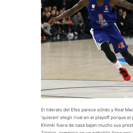
El liderato del Efes parece sólido y Real M
‘quieren’ elegir rival en el playoff porque e
Khimki fuera de casa bajan mucho sus prest
Zalgiris, complejo en un pabellón lleno con