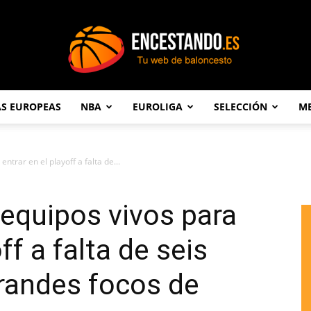
AS EUROPEAS
NBA
EUROLIGA
SELECCIÓN
ME
Encestando.es
entrar en el playoff a falta de...
 equipos vivos para
ff a falta de seis
grandes focos de